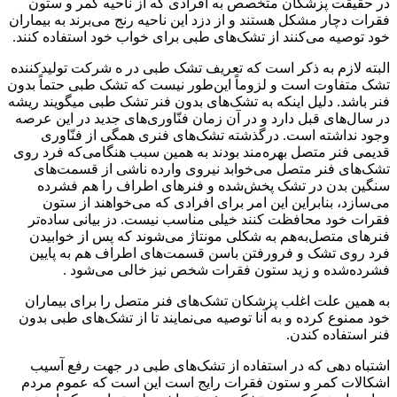
در حقیقت پزشکان متخصص به افرادی که از ناحیه کمر و ستون
فقرات دچار مشکل هستند و از دزد این ناحیه رنج می‌برند به بیماران
خود توصیه می‌کنند از تشک‌های طبی برای خواب خود استفاده کنند.
البته لازم به ذکر است که تعریف تشک طبی در ه شرکت تولیدکننده
تشک متفاوت است و لزوماً این‌طور نیست که تشک طبی حتماً بدون
فنر باشد. دلیل اینکه به تشک‌های بدون فنر تشک طبی میگویند ریشه
در سال‌های قبل دارد و در آن زمان فنّاوری‌های جدید در این عرصه
وجود نداشته است. درگذشته تشک‌های فنری همگی از فنّاوری
قدیمی فنر متصل بهره‌مند بودند به همین سبب هنگامی‌که فرد روی
تشک‌های فنر متصل می‌خوابد نیروی وارده ناشی از قسمت‌های
سنگین بدن در تشک پخش‌شده و فنرهای اطراف را هم فشرده
می‌سازد، بنابراین این امر برای افرادی که می‌خواهند از ستون
فقرات خود محافظت کنند خیلی مناسب نیست. دز بیانی ساده‌تر
فنرهای متصل‌به‌هم به شکلی مونتاژ می‌شوند که پس از خوابیدن
فرد روی تشک و فرورفتن باسن قسمت‌های اطراف هم به پایین
فشرده‌شده و زید ستون فقرات شخص نیز خالی می‌شود .
به همین علت اغلب پزشکان تشک‌های فنر متصل را برای بیماران
خود ممنوع کرده و به آنا توصیه می‌نمایند تا از تشک‌های طبی بدون
فنر استفاده کندن.
اشتباه دهی که در استفاده از تشک‌های طبی در جهت رفع آسیب
اشکالات کمر و ستون فقرات رایج است این است که عموم مردم