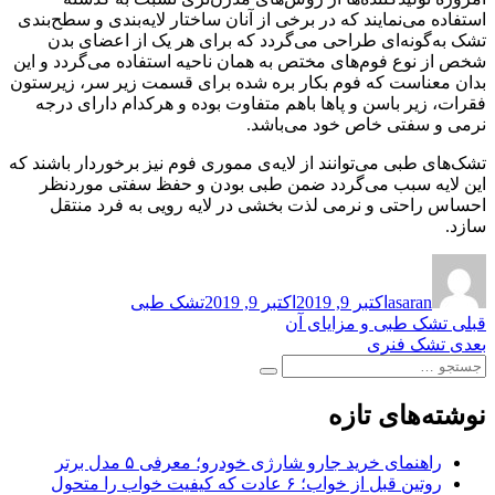
استفاده می‌نمایند که در برخی از آنان ساختار لایه‌بندی و سطح‌بندی
تشک به‌گونه‌ای طراحی می‌گردد که برای هر یک از اعضای بدن
شخص از نوع فوم‌های مختص به همان ناحیه استفاده می‌گردد و این
بدان معناست که فوم بکار بره شده برای قسمت زیر سر، زیرستون
فقرات، زیر باسن و پاها باهم متفاوت بوده و هرکدام دارای درجه
نرمی و سفتی خاص خود می‌باشد.
تشک‌های طبی می‌توانند از لایه‌ی مموری فوم نیز برخوردار باشند که
این لایه سبب می‌گردد ضمن طبی بودن و حفظ سفتی موردنظر
احساس راحتی و نرمی لذت بخشی در لایه رویی به فرد منتقل
سازد.
نویسنده
ارسال
برچسب‌ها
شده
asaran
اکتبر 9, 2019
اکتبر 9, 2019
تشک طبی
در
راهبری
نوشته
قبلی
تشک طبی و مزایای آن
قبلی:
نوشته
بعدی
تشک فنری
نوشته
جستجو
بعدی:
جستجو
برای:
نوشته‌های تازه
راهنمای خرید جارو شارژی خودرو؛ معرفی ۵ مدل برتر
روتین قبل از خواب؛ ۶ عادت که کیفیت خواب را متحول