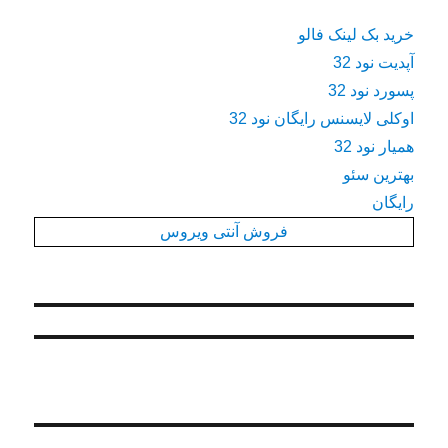
خرید بک لینک فالو
آپدیت نود 32
پسورد نود 32
اوکلی لایسنس رایگان نود 32
همیار نود 32
بهترین سئو
رایگان
فروش آنتی ویروس