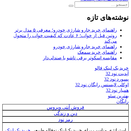
نوشته
جستجو
بعدی:
جستجو
برای:
نوشته‌های تازه
راهنمای خرید جارو شارژی خودرو؛ معرفی ۵ مدل برتر
روتین قبل از خواب؛ ۶ عادت که کیفیت خواب را متحول
می‌کند
راهنمای خرید جارو شارژی خودرو
راهنمای خرید سمعک
مقایسه اسکوتر برقی تاشو با صندلی‌دار
خرید بک لینک فالو
آپدیت نود 32
پسورد نود 32
اوکلی لایسنس رایگان نود 32
همیار نود 32
بهترین سئو
رایگان
فروش آنتی ویروس
دین و زندگی
رمز نود
استراتژی مناسب برای خرید بک‌لینک نوفالو طبیعی
خرید بک لینک