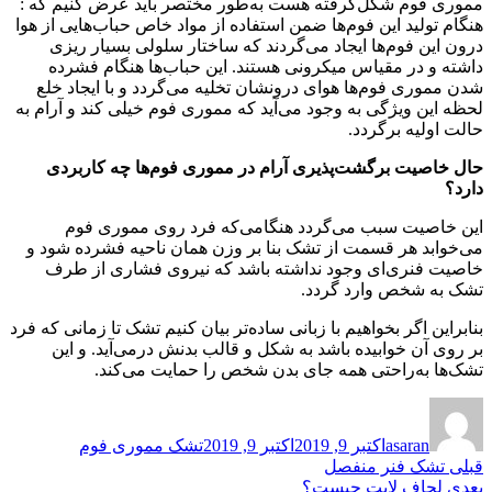
مموری فوم شکل‌گرفته هست به‌طور مختصر باید عرض کنیم که :
هنگام تولید این فوم‌ها ضمن استفاده از مواد خاص حباب‌هایی از هوا
درون این فوم‌ها ایجاد می‌گردند که ساختار سلولی بسیار ریزی
داشته و در مقیاس میکرونی هستند. این حباب‌ها هنگام فشرده
شدن مموری فوم‌ها هوای درونشان تخلیه می‌گردد و با ایجاد خلع
لحظه این ویژگی به وجود می‌آید که مموری فوم خیلی کند و آرام به
حالت اولیه برگردد.
حال خاصیت برگشت‌پذیری آرام در مموری فوم‌ها چه کاربردی
دارد؟
این خاصیت سبب می‌گردد هنگامی‌که فرد روی مموری فوم
می‌خوابد هر قسمت از تشک بنا بر وزن همان ناحیه فشرده شود و
خاصیت فنری‌ای وجود نداشته باشد که نیروی فشاری از طرف
تشک به شخص وارد گردد.
بنابراین اگر بخواهیم با زبانی ساده‌تر بیان کنیم تشک تا زمانی که فرد
بر روی آن خوابیده باشد به شکل و قالب بدنش درمی‌آید. و این
تشک‌ها به‌راحتی همه جای بدن شخص را حمایت می‌کند.
نویسنده
ارسال
برچسب‌ها
شده
asaran
اکتبر 9, 2019
اکتبر 9, 2019
تشک مموری فوم
در
راهبری
نوشته
قبلی
تشک فنر منفصل
قبلی:
نوشته
بعدی
لحاف لایت چیست؟