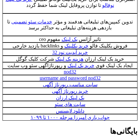
نوفالو
تا توازن پروفایل لینک شما حفظ گردد
تدوین کمپین‌های تبلیغاتی هدفمند و مؤثر
خدمات سئو تضمینی
تا
بازدهی هزینه‌های تبلیغاتی به حداکثر برسد
تاثیر آژانس
بک لینک
مفهوم ceo
فروش بکلینک فالو
خرید بکلینک
و backlinks بازدید خارجی
خرید آپدیت نود 32
خرید بک لینک ارزان
هزینه بک لینک
شرکت کلیک گوگل
ایجاد بک لینک قوی
خرید بک لینک
و رپورتاژاگهی سئو وب سایت
nod32
username and password nod32
سایت مناسب رپورتاژ آگهی
خرید رپورتاژ آگهی
بک لینک ارزان
سایت های سئو
دانلود لایسنس
جواب بازی آمیرزا مرحله ۱۰۰۰ تا ۱۰۹۹
بایگانی‌ها