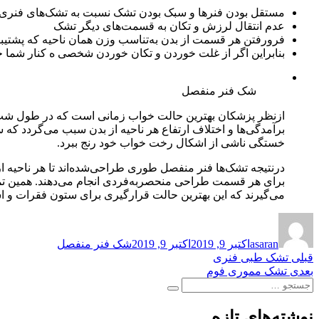
مستقل بودن فنرها و سبک بودن تشک نسبت به تشک‌های فنری
عدم انتقال لرزش و تکان به قسمت‌های دیگر تشک
فرورفتن هر قسمت از بدن به‌تناسب وزن همان ناحیه که پشتیبانی
بنابراین اگر از غلت خوردن و تکان خوردن شخصی ه کنار شما خو
شک فنر منفصل
ازنظر پزشکان بهترین حالت خواب زمانی است که در طول شب ستون
برآمدگی‌ها و اختلاف ارتفاع هر ناحیه از بدن سبب می‌گردد ک
خستگی ناشی از اشکال رخت خواب خود رنج ببرد.
درنتیجه تشک‌ها فنر منفصل طوری طراحی‌شده‌اند تا هر ناحیه ا
برای هر قسمت طراحی منحصربه‌فردی انجام می‌دهند. همین تمهی
می‌گیرند که این بهترین حالت قرارگیری برای ستون فقرات و 
نویسنده
ارسال
برچسب‌ها
شده
asaran
اکتبر 9, 2019
اکتبر 9, 2019
شک فنر منفصل
در
راهبری
نوشته
قبلی
تشک طبی فنری
قبلی:
نوشته
بعدی
تشک مموری فوم
نوشته
جستجو
بعدی:
جستجو
برای:
نوشته‌های تازه