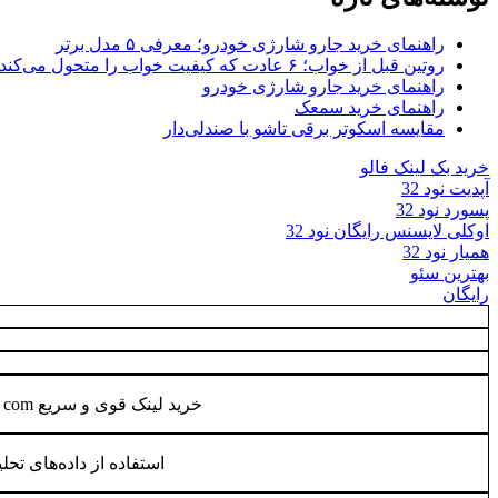
راهنمای خرید جارو شارژی خودرو؛ معرفی ۵ مدل برتر
روتین قبل از خواب؛ ۶ عادت که کیفیت خواب را متحول می‌کند
راهنمای خرید جارو شارژی خودرو
راهنمای خرید سمعک
مقایسه اسکوتر برقی تاشو با صندلی‌دار
خرید بک لینک فالو
آپدیت نود 32
پسورد نود 32
اوکلی لایسنس رایگان نود 32
همیار نود 32
بهترین سئو
رایگان
خرید لینک قوی و سریع behtarinbacklink com رسمی
استفاده از داده‌های تحل