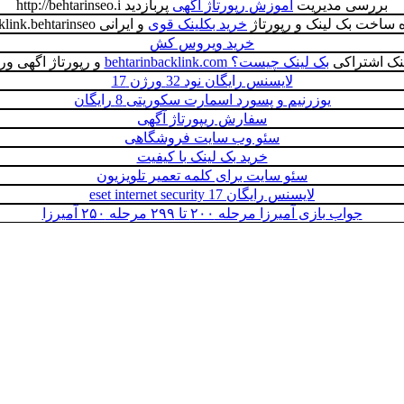
بررسی مدیریت
آموزش رپورتاژ آگهی
پربازدید http://behtarinseo.i
 ساخت بک لینک و رپورتاژ
خرید بکلینک قوی
و ایرانی backlink.behtarinseo
خرید ویروس کش
نک اشتراکی
بک لینک چيست؟ behtarinbacklink.com
و رپورتاژ اگهی و
لایسنس رایگان نود 32 ورژن 17
یوزرنیم و پسورد اسمارت سکوریتی 8 رایگان
سفارش ریپورتاژ آگهی
سئو وب سایت فروشگاهی
خرید بک لینک با کیفیت
سئو سایت برای کلمه تعمیر تلویزیون
لایسنس رایگان eset internet security 17
جواب بازی آمیرزا مرحله ۲۰۰ تا ۲۹۹ مرحله ۲۵۰ آمیرزا