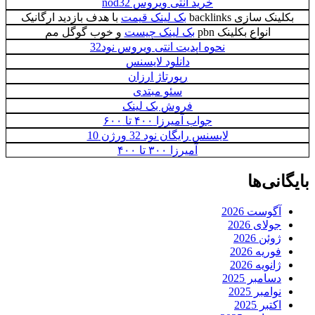
خرید آنتی ویروس nod32
بکلینک سازی backlinks
بک لینک قیمت
با هدف بازدید ارگانیک
انواع بکلینک pbn
بک لینک چیست
و خوب گوگل مم
نحوه اپدیت انتی ویروس نود32
دانلود لایسنس
رپورتاژ ارزان
سئو مبتدی
فروش بک لینک
جواب آمیرزا ۴۰۰ تا ۶۰۰
لایسنس رایگان نود 32 ورژن 10
آمیرزا ۳۰۰ تا ۴۰۰
بایگانی‌ها
آگوست 2026
جولای 2026
ژوئن 2026
فوریه 2026
ژانویه 2026
دسامبر 2025
نوامبر 2025
اکتبر 2025