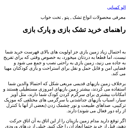
پرش
الو کمپانی
به
معرفی محصولات انواع تشک , پتو , تخت خواب
محتوا
راهنمای خرید تشک بازی و پارک بازی
به احتمال زیاد زمین بازی جز اولویت ­های بالای فهرست خرید شما
نیست، اما قطعا به دردتان می­خورد، به­ خصوص وقتی­ که برای تفریح
به جاده می ­زنید، زمین بازی به راحتی نصب و جمع می­ شود و
فضایی امن و قابل حمل و نقل برای استراحت و بازی کودکتان مهیا
می ­کند.
برخلاف زمین بازی­های قدیمی مربعی شکل که احتمالا والدین­ شما
استفاده می­ کردند، بیشتر زمین بازی­های امروزی مستطیلی هستند و
امکانات بیشتری برای سرگرم­ کردن کودک شما دارند، مثل آویز
سیار، اسباب­ بازی­های جداشدنی یا سرگرمی ­های مختلفی که موزیک
ترکیبی، صداهای طبیعت و نور چشمک­ زدن (بعضی از آنها با کنترل
از راه دور فعال می­ شوند) دارند.
اگر توقع دارید مدام زمین بازی­تان را از این اتاق به آن اتاق حرکت
دهید، قبل از خرید حتما ابعاد آن را چک کنید. خیلی از درهای ورودی