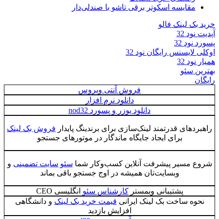
مقایسه اسکوتر برقی تاشو با صندلی‌دار
خرید بک لینک فالو
آپدیت نود 32
پسورد نود 32
اوکلی لایسنس رایگان نود 32
همیار نود 32
بهترین سئو
رایگان
فروش آنتی ویروس
دانلود نرم افزار
دانلود یوزر و پسورد nod32
راهبردهای قدرتمند لینک‌سازی برای برندینگ پایدار
فروش بک لینک
برای ایجاد جایگاه ماندگار در موتورهای جستجو
شروع مسیر پیشرفت آنلاین کسب‌وکار شما
سئو سایت تضمینی
و
وبسایت‌تان همیشه در اوج جستجو باقی بماند
پشتیبانی وبمستر
کارشناس سئو
انگلیسی CEO
نحوه ساخت بک لینک ایرانی
قیمت خرید بک لینک
و دانشگاهی
افزایش بازدید