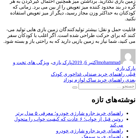
زمین بازی نگذارید. برداشتن میز همچنین احتمال گیرکردن به هر
گره در بند محدود کننده میز تعویض را از بین می برد. زمانی که
کودکتان به حداکثر وزن مجاز رسید، دیگر از میز تعویض استفاده
نکنید.
قابلیت حمل­ و نقل: بیشتر تولیدکنندگان زمین بازی­ هایی تولید می­
کنند که برای حرکت طراحی­ شده ­است. اگر اغلب با کودکان سفر
می­ کنید، شما نیاز به زمین بازیی دارید که به راحتی باز و بسته شود.
نویسنده
ارسال
برچسب‌ها
شده
mohammad
اکتبر 6, 2019
پارک بازی
،
ویژگی ­های تخت و
در
پارک بازی
راهبری
نوشته
قبلی
راهنمای خرید صندلی غذاخوری کودک
قبلی:
نوشته
بعدی
راهنمای خرید ساک لوازم نوزاد
نوشته
جستجو
بعدی:
جستجو
برای:
نوشته‌های تازه
راهنمای خرید جارو شارژی خودرو؛ معرفی ۵ مدل برتر
روتین قبل از خواب؛ ۶ عادت که کیفیت خواب را متحول
می‌کند
راهنمای خرید جارو شارژی خودرو
راهنمای خرید سمعک