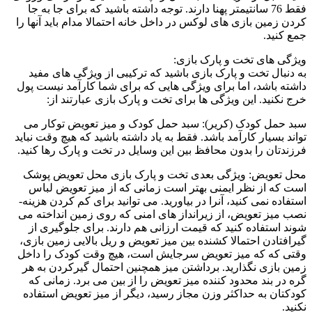
فقط 76 سانتیمتر پهنا دارند. توجه داشته باشید که برای جا به­ جا
کردن زمین بازی ­های لوکس در داخل خانه احتمالا مدام باید آنها را
جمع کنید.
ویژگی ­های تخت و پارک بازی:
به دنبال تخت و پارک بازی باشید که ترکیبی از ویژگی ­های مفید
داشته باشد، اما برای ویژگی ­هایی که برای شما کارآمد نیست پول
خرج نکنید. این ویژگی ­ها برای تخت و پارک بازی عبارتند از:
سبد حمل کودک (کریر): سبد حمل کودک و میز تعویض توکار می
تواند بسیار کارآمد باشد. فقط به یاد داشته باشید که هیچ وقت نباید
فرزندتان را بدون محافظ بین این وسایل در تخت و پارک رها کنید.
محل تعویض: ویژگی بعدی تخت و پارک بازی محل تعویض پوشک
است که از نظر ایمنی بهتر است زمانی که از میز تعویض لباس
استفاده نمی کنید، آنرا در بیاورید. می توانید برای کم کردن هزینه­
نصب میز تعویض، از زیرانداز های امنی که روی زمین انداخته می
شوند استفاده کنید که قیمت ارزانی هم دارند. برای جلوگیری از
گیرافتادن احتمالا کشنده بین میز تعویض و ریل بالایی زمین بازی،
وقتی که که میز تعویض سرجایش است، هیچ وقت کودک را داخل
زمین بازی نگذارید. برداشتن میز همچنین احتمال گیرکردن به هر
گره در بند محدود کننده میز تعویض را از بین می برد. زمانی که
کودکتان به حداکثر وزن مجاز رسید، دیگر از میز تعویض استفاده
نکنید.