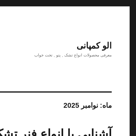
الو کمپانی
معرفی محصولات انواع تشک , پتو , تخت خواب
ماه:
نوامبر 2025
آشنایی با انواع فنر تش