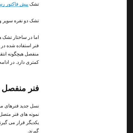
تشک
پیش فاکتور رسم
تشک دو نفره سوپر ویژ
اما در ساختار تشک ه
فنر استفاده شده در
منفصل هیچگونه انتق
کمتری دارد. در ادامه
فنر منفصل (ocket Spring
نسل جدید فنرهای مو
نمونه های فنر متصل ق
یکدیگر قرار می گیر
گیرند.