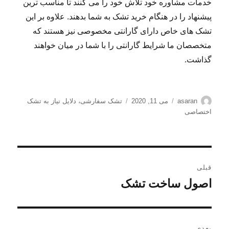
خدمات مشاوره خود تلاش خود را می کنند تا مناسب ترین
پیشنهاد را در هنگام خرید تشک به شما بدهند. علاوه بر این
تشک های خاص دارای گارانتی مخصوصی نیز هستند که
متخصصان ما شرایط گارانتی را با شما در میان خواهند
گذاشت.
نویسنده
ارسال
برچسب‌ها
asaran
می 11, 2020
تشک سفارشی
،
دلایل نیاز به تشک
شده
اختصاصی
در
راهبری
قبلی
نوشته
اصول ساخت تشک
نوشته
قبلی:
بعدی