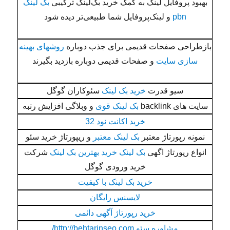
بهبود پروفایل لینک به کمک خرید بک‌لینک ترکیبی
بک لینک
pbn
و لینک‌پروفایل شما طبیعی‌تر دیده شود
بازطراحی صفحات قدیمی برای جذب دوباره
روشهای بهینه
سازی سایت
و صفحات قدیمی دوباره بازدید بگیرند
سیو قدرت
خرید بک لینک
سئوکاران گوگل
سایت های backlink
بک لینک قوی
و وبلاگی افزایش رتبه
خرید اکانت نود 32
نمونه رپورتاژ معتبر
بک لینک معتبر
و ریپورتاژ خرید سئو
انواع رپورتاژ اگهی
بک لینک خرید بهترین بک لینک
شرکت
خرید ورودی گوگل
خرید بک لینک با کیفیت
لایسنس رایگان
خرید رپورتاژ آگهی دائمی
مشاوره سئو http://behtarinseo.com/