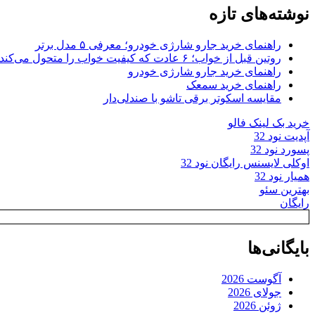
نوشته‌های تازه
راهنمای خرید جارو شارژی خودرو؛ معرفی ۵ مدل برتر
روتین قبل از خواب؛ ۶ عادت که کیفیت خواب را متحول می‌کند
راهنمای خرید جارو شارژی خودرو
راهنمای خرید سمعک
مقایسه اسکوتر برقی تاشو با صندلی‌دار
خرید بک لینک فالو
آپدیت نود 32
پسورد نود 32
اوکلی لایسنس رایگان نود 32
همیار نود 32
بهترین سئو
رایگان
بایگانی‌ها
آگوست 2026
جولای 2026
ژوئن 2026