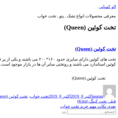
پرش
الو کمپانی
به
معرفی محصولات انواع تشک , پتو , تخت خواب
محتوا
تخت کوئین (Queen)
تخت کوئین (Queen)
تخت های کوئین دارای سایزی ح
کوئین استاندارد می باشند و روتختی سایز آن ها در بازار موجود است.
تخت کوئین (Queen)
نویسنده
ارسال
برچسب‌ها
شده
asaran
اکتبر 9, 2019
اکتبر 9, 2019
تخت خواب
،
تخت کوئین (Queen)
در
راهبری
نوشته
قبلی
تخت کینگ (King)
قبلی:
نوشته
بعدی
نکات مهم خرید تخت خواب
نوشته
جستجو
بعدی:
جستجو
برای: