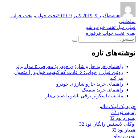
نویسنده
ارسال
برچسب‌ها
شده
asaran
اکتبر 9, 2019
اکتبر 9, 2019
تخت خواب
،
تخت خواب
در
سلطنتی
راهبری
نوشته
قبلی
مبل تخت خواب شو
قبلی:
نوشته
بعدی
تخت خواب فرفوژه
نوشته
جستجو
بعدی:
جستجو
برای:
نوشته‌های تازه
راهنمای خرید جارو شارژی خودرو؛ معرفی ۵ مدل برتر
روتین قبل از خواب؛ ۶ عادت که کیفیت خواب را متحول
می‌کند
راهنمای خرید جارو شارژی خودرو
راهنمای خرید سمعک
مقایسه اسکوتر برقی تاشو با صندلی‌دار
خرید بک لینک فالو
آپدیت نود 32
پسورد نود 32
اوکلی لایسنس رایگان نود 32
همیار نود 32
بهترین سئو