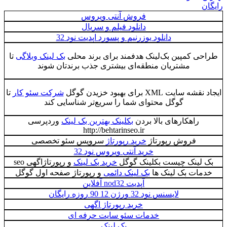
رایگان
فروش آنتی ویروس
دانلود فیلم و سریال
دانلود یوزرنیم و پسورد اپدیت نود 32
طراحی کمپین بک‌لینک هدفمند برای برند محلی
بک لینک وبلاگی
تا
مشتریان منطقه‌ای بیشتری جذب برندتان شوند
ایجاد نقشه سایت XML برای بهبود خزیدن گوگل
شرکت سئو کار
تا
گوگل محتوای شما را سریع‌تر شناسایی کند
راهکارهای بالا بردن
بکلینک بهترین بک لینک
وردپرسی
http://behtarinseo.ir
فروش رپورتاژ
خرید رپورتاژ
سرویس سئو تخصصی
خرید آنتی ویروس نود 32
بک لینک چیست بکلینک گوگل
خرید بک لینک
و رپورتاژاگهی seo
خدمات بک لینک ها
بک لینک دائمی
و رپورتاژ صفحه اول گوگل
آپدیت nod32 آفلاین
لایسنس نود 32 ورژن 12 90 روزه رایگان
خرید رپورتاژ اگهی
خدمات سئو سایت حرفه ای
بک لینک