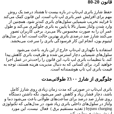
قانون 20-80
حفظ شارژ باتری لپ‌تاپ در بازه بیست تا هشتاد درصد یک روش
مهم برای افزایش عمر باتری لپ تاپ است. این قانون کمک می‌کند
تا فرایند تخریب شیمیایی سلول‌های باتری کندتر شود. همچنین از
وارد شدن ولتاژ بسیار بالا یا پایین به باتری جلوگیری می‌کند و طول
عمر آن را به صورت محسوس بالا می‌برد. برخی کاربران تصور
می‌کنند شارژ صد درصدی باتری بهترین حالت است، اما در مدل‌های
لیتیوم یون، انجام این کار فرسودگی باتری را سرعت می‌بخشد.
استفاده یا نگهداری لپ‌تاپ خارج از این بازه، باعث می‌شود
سلول‌های شیمیایی دچار استرس شده و ظرفیت باتری کاهش پیدا
کند. با تنظیمات باتری لپ تاپ، این قانون را راحت‌تر در عمل اجرا
خواهید کرد. برای کسانی که به دنبال مدیریت هزینه هستند، توجه به
قیمت باتری لپ تاپ هوشمندانه است.
جلوگیری از شارژ ۱۰۰٪ طولانی‌مدت
باتری لپ‌تاپ در صورتی که مدت زمان زیادی روی شارژ کامل
باشد، دچار فشار زیاد و کاهش عمر می‌شود. نگه داشتن دستگاه
روی شارژ صد درصد برای ساعت‌های طولانی باعث می‌شود دما و
ولتاژ در سلول‌های داخلی باتری زیاد شود. در مدل‌هایی که تکنولوژی
bypass charging ( تغذیه مستقیم برق ) فعال نیست، این مورد
ارزش بیشتری پیدا می‌کند.