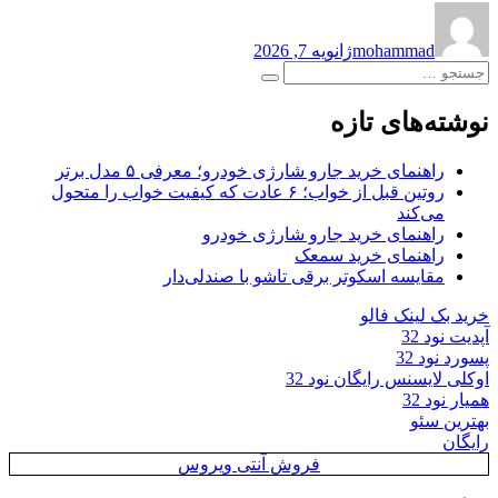
نویسنده
ارسال
شده
mohammad
ژانویه 7, 2026
در
جستجو
جستجو
برای:
نوشته‌های تازه
راهنمای خرید جارو شارژی خودرو؛ معرفی ۵ مدل برتر
روتین قبل از خواب؛ ۶ عادت که کیفیت خواب را متحول
می‌کند
راهنمای خرید جارو شارژی خودرو
راهنمای خرید سمعک
مقایسه اسکوتر برقی تاشو با صندلی‌دار
خرید بک لینک فالو
آپدیت نود 32
پسورد نود 32
اوکلی لایسنس رایگان نود 32
همیار نود 32
بهترین سئو
رایگان
فروش آنتی ویروس