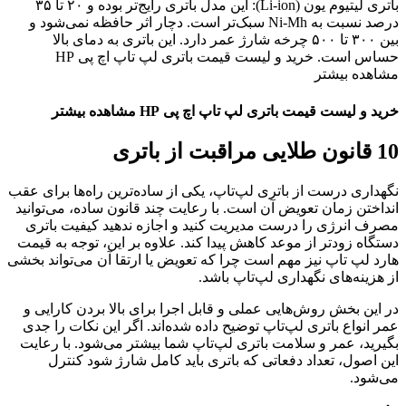
باتری لیتیوم یون (Li-ion): این مدل باتری رایج‌تر بوده و ۲۰ تا ۳۵
درصد نسبت به Ni-Mh سبک‌تر است. دچار اثر حافظه نمی‌شود و
بین ۳۰۰ تا ۵۰۰ چرخه شارژ عمر دارد. این باتری به دمای بالا
حساس است. خرید و لیست قیمت باتری لپ تاپ اچ پی HP
مشاهده بیشتر
خرید و لیست قیمت باتری لپ تاپ اچ پی HP مشاهده بیشتر
10 قانون طلایی مراقبت از باتری
نگهداری درست از باتری لپ‌تاپ، یکی از ساده‌ترین راه‌ها برای عقب
انداختن زمان تعویض آن است. با رعایت چند قانون ساده، می‌توانید
مصرف انرژی را درست مدیریت کنید و اجازه ندهید کیفیت باتری
دستگاه زودتر از موعد کاهش پیدا کند. علاوه بر این، توجه به قیمت
هارد لپ تاپ نیز مهم است چرا که تعویض یا ارتقا آن می‌تواند بخشی
از هزینه‌های نگهداری لپ‌تاپ باشد.
در این بخش روش‌هایی عملی و قابل اجرا برای بالا بردن کارایی و
عمر انواع باتری لپ‌تاپ توضیح داده شده‌اند. اگر این نکات را جدی
بگیرید، عمر و سلامت باتری لپ‌تاپ شما بیشتر می‌شود. با رعایت
این اصول، تعداد دفعاتی که باتری باید کامل شارژ شود کنترل
می‌شود.