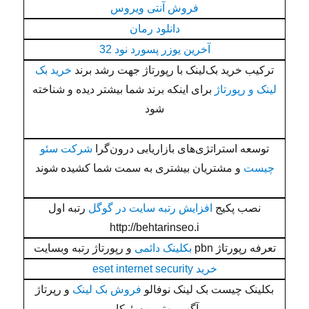
فروش آنتی ویروس
دانلود رمان
آخرین یوزر پسورد نود 32
ترکیب خرید بک‌لینک با رپورتاژ جهت رشد برند
خرید بک
لینک و رپورتاژ
برای اینکه برند شما بیشتر دیده و شناخته
شود
توسعه استراتژی‌های بازاریابی درون‌گرا
شرکت سئو
چیست
و مشتریان بیشتری به سمت شما کشیده شوند
نصب پکیج
افزایش رتبه سایت در گوگل
رتبه اول
http://behtarinseo.i
تعرفه رپورتاژ pbn
بکلینک دائمی
و رپورتاژ رتبه وبسایت
خرید eset internet security
بکلینک چیست بک لینک نوفالو
فروش بک لینک
و رپرتاژ
آگهی بهترین سئوکار