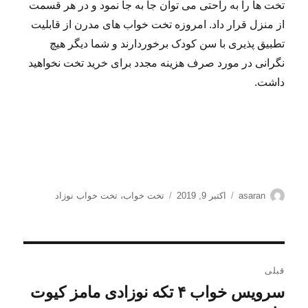
تخت ها را به راحتی می توان جا به جا نمود و در هر قسمت
از منزل قرار داد. امروزه تخت خواب های مدرن از قابلیت
تطبیق پذیری با سن کودک برخوردارند و شما دیگر هیچ
نگرانی در مورد صرف هزینه مجدد برای خرید تخت نخواهید
داشت.
نویسنده
ارسال
برچسب‌ها
asaran
اکتبر 9, 2019
تخت خواب
،
تخت خواب نوزاد
شده
در
راهبری
قبلی
نوشته
سرویس خواب ۴ تکه نوزادی مامز کیوت
نوشته