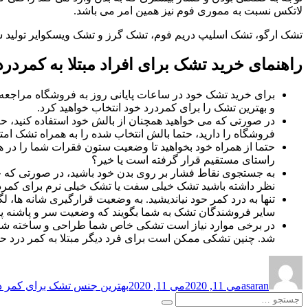
لاتکس نسبت به مموری فوم نیز همین امر می باشد.
تشک ارگو، تشک اسلیپ دریم فوم، تشک گرز و تشک ویسکوایر تولید 
راهنمای خرید تشک برای افراد مبتلا به کمردرد
برای خرید تشک خود در ساعات پایانی روز به فروشگاه مراجعه ن
و بهترین تشک را برای کمردرد خود انتخاب خواهید کرد.
در صورتی که می خواهید همچنان از بالش خود استفاده کنید، حت
فروشگاه را دارید، حتما بالش انتخاب شده را به همراه تشک امتحا
حتما از همراه خود بخواهید تا وضعیت ستون فقرات شما را در 
راستای مستقیم قرار گرفته است یا خیر؟
به جستجوی نقاط فشار بر روی بدن خود باشید، در صورتی که چ
نظر داشته باشید تشک خیلی سفت یا تشک خیلی نرم برای کمرد
تنها به درد کمر حود نیاندیشید. به وضعیت قرارگیری شانه ها
سایر فروشندگان تشک به شما بگویند که وضعیت سر و پاشنه پا 
در برخی موارد نیاز است تشکی خاص شما طراحی و ساخته ش
شد. چنین تشکی ممکن است برای فرد دیگر مبتلا به کمر درد حس 
نویسنده
ارسال
برچسب‌ها
شده
asaran
می 11, 2020
می 11, 2020
بهترین جنس تشک برای کمر د
در
جستجو
جستجو