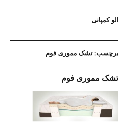
الو کمپانی
برچسب:
تشک مموری فوم
تشک مموری فوم