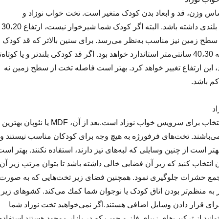
اساس وزن، قد و ابعاد بدن کودک متغیر است. تخت خواب نوزاد و
شیرخوار باید لبه‌های بلندی داشته باشد. البته اگر کودک شما شیرخوار نیست، ارتفاع 30،20
طح زمین نیز مناسب به‌نظر می‌رسد. برای سنین بالا‌تر كه قد کودک
بلند‌تر می‌شود، فاصله 40،30 سانتی‌متر استاندارد خواهد بود. اگر قد کودکی بلند‌تر و یا كوتاه‌
، این ارتفاع تغییر خواهد کرد. بهتر است فاصله تخت از سطح زمین نه
كم باشد.
د
تخت چوبی، بهترین انتخاب برای سرویس خواب نوزاد است.بعد از آن، MDF یا نئوپان بهترین
می‌باشند. تخت‌های فرفورژه به هیچ وجه برای کودکان مناسب نیستند و
ر است از چنین وسایلی كه لبه‌های تیز دارند، استفاده نكنند. بهتر است
 انتخاب كنید كه زیر آن فضایی خالی داشته باشد تا بتوان مرتب زیر آن
تجمع حشرات جلوگیری نمود. همچنین فضای زیر تخت‌هایی كه به صورت
به منظم‌تر بودن اتاق کودک یا نوجوان شما كمك می‌كند. كشوهای زیر
ای قرار دادن وسایل اضافی هستند.اگر نمی‌خواهید تخت نوزاد شما
انید از تركیب‌های زیبای فلز و چوب که در بازار موجود هستند استفاده