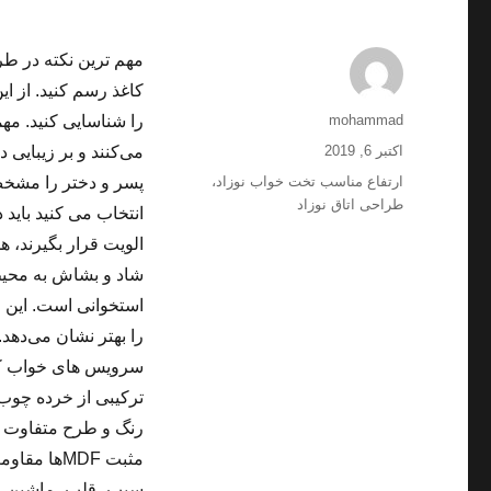
مهم ترین نکته در طر
کاغذ رسم کنید. از ای
نویسنده
mohammad
را شناسایی کنید. مه
ارسال
اکتبر 6, 2019
می‌کنند و بر زیبایی د
شده
برچسب‌ها
ارتفاع مناسب تخت خواب نوزاد
،
پسر و دختر را مشخص 
در
طراحی اتاق نوزاد
انتخاب می کنید باید
الویت قرار بگیرند، 
شاد و بشاش به محیط 
استخوانی است. این 
را بهتر نشان می‌دهد.
رنگ و طرح متفاوت به
مثبت MDF‌ه