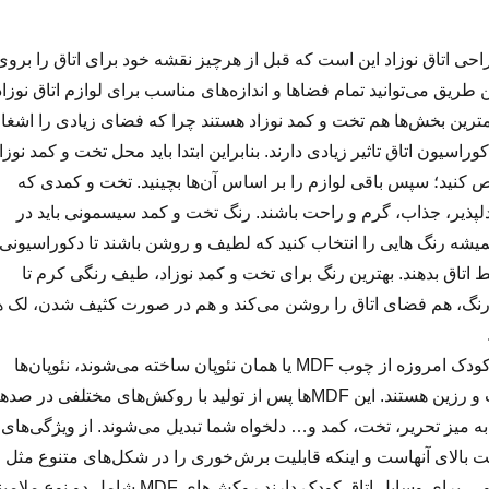
احی اتاق نوزاد این است که قبل از هرچیز نقشه خود برای اتاق را بروی
ن طریق می‌توانید تمام فضاها و اندازه‌های مناسب برای لوازم اتاق نوزاد
مترین بخش‌ها هم تخت و کمد نوزاد هستند چرا که فضای زیادی را اشغا
کوراسیون اتاق تاثیر زیادی دارند. بنابراین ابتدا باید محل تخت و کمد نوزا
کنید؛ سپس باقی لوازم را بر اساس آن‌ها بچینید. تخت و کمدی که
 دلپذیر، جذاب، گرم و راحت باشند. رنگ تخت و کمد سیسمونی باید در
همیشه رنگ هایی را انتخاب کنید که لطیف و روشن باشند تا دکوراسیونی
اتاق بدهند. بهترین رنگ برای تخت و کمد نوزاد، طیف رنگی كرم تا
رنگ، هم فضای اتاق را روشن می‌كند و هم در صورت كثیف شدن، لک ه
سرویس های خواب کودک امروزه از چوب MDF یا همان نئوپان ساخته می‌شوند، نئوپان‌ها
ترکیبی از خرده چوب و رزین هستند. این MDF‌ها پس از تولید با روکش‌های مختلفی در صده
 میز تحریر، تخت، کمد و… دلخواه شما تبدیل می‌شوند. از ویژگی‌های
ا مقاومت بالای آنهاست و اینکه قابلیت برش‌خوری را در شکل‌های متنوع مثل
سیب، قلب، ماشین و… برای وسایل اتاق کودک دارند.روکش‌های MDF شامل دو نوع م