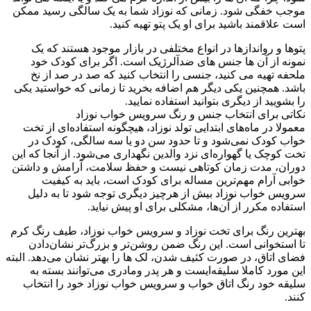
موجب خفگی شود. زمانی که نوزاد شما به یک سالگی رسید ممکن
است علاقمند باشید برای او یک پتو تهیه کنید.
پتوها و رواندازها در انواع مختلفی در بازار موجود هستند که یک
نمونه از آن ها جنس های ضدآلرژیک است. اگر برای کودک خود
ملحفه تهیه می کنید، جنسی را انتخاب کنید که صد در صد از نخ
باشد. همچنین یکی دیگر هم اضافه بخرید تا زمانی که خواستید یکی
را بشویید از دیگری بتوانید استفاده نمایید.
نکاتی برای انتخاب جنس و رنگ سرویس خواب نوزاد
معمولا در ماه‌های ابتدایی تولد نوزاد، هیچگونه استفاده‌ای از تخت
خواب کودک نمی‌شود و تا حدود سن دو یا سه سالگی، کودک در
تخت کوچک یا گهواره‌ای نزد والدین نگهداری می‌شود. از آنجا که این
دوران، مدت زمان کوتاهی نیست و حفظ سلامت، آرامش و داشتن
خوابی آرام مهم‌ترین مساله برای کودک است، باید به کیفیت
سرویس خواب نوزاد بیش از هرچیز دیگری توجه شود تا به دلیل
استفاده مکرر از آن‌ها، مشکلی برای او پیش نیاید.
بهترین رنگ برای تخت نوزاد و سرویس خواب نوزاد، طیف رنگ كرم
تا استخوانی است. این رنگ ضمن روشن‌تر و بزرگ‌تر نشان‌دادن
فضای اتاق، در صورت كثیف شدن، لک ها را بهتر نشان می‌دهد. البته
این مورد کاملا سلیقه‌ایست و هر پدر ومادری می‌توانند بسته به
سلیقه خود رنگ اتاق خواب و سرویس خواب نوزاد خود را انتخاب
کنند.