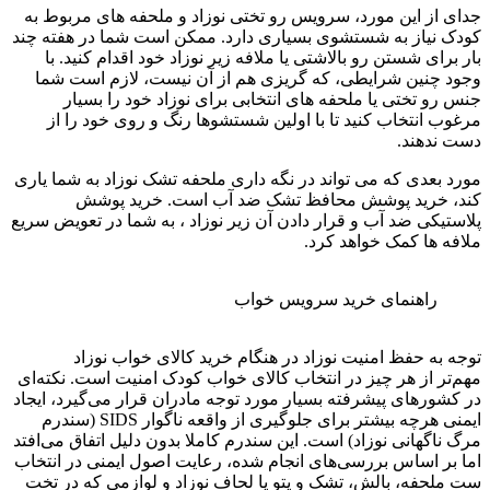
جدای از این مورد، سرویس رو تختی نوزاد و ملحفه های مربوط به
کودک نیاز به شستشوی بسیاری دارد. ممکن است شما در هفته چند
بار برای شستن رو بالاشتی یا ملافه زیر نوزاد خود اقدام کنید. با
وجود چنین شرایطی، که گریزی هم از آن نیست، لازم است شما
جنس رو تختی یا ملحفه های انتخابی برای نوزاد خود را بسیار
مرغوب انتخاب کنید تا با اولین شستشوها رنگ و روی خود را از
دست ندهند.
مورد بعدی که می تواند در نگه داری ملحفه تشک نوزاد به شما یاری
کند، خرید پوشش محافظ تشک ضد آب است. خرید پوشش
پلاستیکی ضد آب و قرار دادن آن زیر نوزاد ، به شما در تعویض سریع
ملافه ها کمک خواهد کرد.
راهنمای خرید سرویس خواب
توجه به حفظ امنیت نوزاد در هنگام خرید کالای خواب نوزاد
مهم‌تر از هر چیز در انتخاب کالای خواب کودک امنیت است. نکته‌ای
در کشورهای پیشرفته بسیار مورد توجه مادران قرار می‌گیرد، ایجاد
ایمنی هرچه بیشتر برای جلوگیری از واقعه ناگوار SIDS (سندرم
مرگ ناگهانی نوزاد) است. این سندرم کاملا بدون دلیل اتفاق می‌افتد
اما بر اساس بررسی‌های انجام شده، رعایت اصول ایمنی در انتخاب
ست ملحفه، بالش، تشک و پتو یا لحاف نوزاد و لوازمی که در تخت