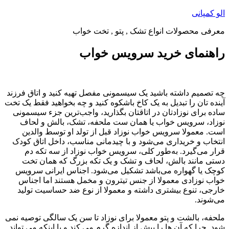
پرش
الو کمپانی
به
معرفی محصولات انواع تشک , پتو , تخت خواب
محتوا
راهنمای خرید سرویس خواب
چه تصمیم داشته باشید یک سیسمونی مفصل تهیه کنید و اتاق فرزند
آینده تان را تبدیل به یک کاخ باشکوه کنید و چه بخواهید فقط یک تخت
ساده برای نوزادتان در اتاقتان بگذارید، واجب‌ترین جزء سیسمونی
نوزاد، سرویس خواب یا همان ست ملحفه، تشک، بالش و لحاف
است. معمولا سرویس خواب نوزاد قبل از تولد او توسط والدین
انتخاب و خریداری می‌شود و با چیدمانی مناسب، داخل اتاق کودک
قرار می‌گیرد. به‌‌طور کلی، سرویس خواب نوزاد از سه تکه دم
دستی مانند بالش، لحاف و تشک و یک تکه بزرگ که همان تخت
کوچک یا گهواره می‌باشد تشکیل می‌شود. اجناس ایرانی سرویس
خواب نوزادی معمولا از جنس تیترون و مخمل هستند اما اجناس
خارجی، تنوع بیشتری داشته و معمولا از نوع ضد حساسیت تولید
می‌شوند.
ملحفه، بالشت و پتو معمولا برای نوزاد تا سن یک سالگی توصیه نمی
شود. چرا که آن ها را بیش از اندازه گرم می کند و یا اینکه می تواند