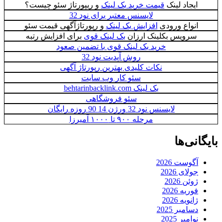
ایجاد لینک
قیمت خرید بک لینک
و ریپورتاژ سئو چیست؟
لایسنس معتبر برای نود 32
انواع ورودی
افزایش بک لینک
و رپورتاژآگهی قیمت سئو
سرویس بکلینک ارزان
بک لینک قوی
برای افزایش رتبه
خرید بک لینک قوی با تضمین صعود
روش آپدیت نود 32
نکات کلیدی بهترین رپورتاژ آگهی
سئو کار وب سایت
بک لینک behtarinbacklink.com
سئو فروشگاهی
لایسنس نود 32 ورژن 14 90 روزه رایگان
مرحله ۹۰۰ تا ۱۰۰۰ آمیرزا
بایگانی‌ها
آگوست 2026
جولای 2026
ژوئن 2026
فوریه 2026
ژانویه 2026
دسامبر 2025
نوامبر 2025