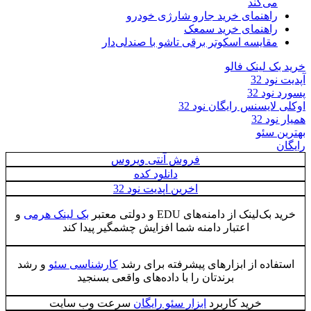
می‌کند
راهنمای خرید جارو شارژی خودرو
راهنمای خرید سمعک
مقایسه اسکوتر برقی تاشو با صندلی‌دار
خرید بک لینک فالو
آپدیت نود 32
پسورد نود 32
اوکلی لایسنس رایگان نود 32
همیار نود 32
بهترین سئو
رایگان
فروش آنتی ویروس
دانلود کده
اخرین اپدیت نود 32
خرید بک‌لینک از دامنه‌های EDU و دولتی معتبر
بک لینک هرمی
و
اعتبار دامنه شما افزایش چشمگیر پیدا کند
استفاده از ابزارهای پیشرفته برای رشد
کارشناسی سئو
و رشد
برندتان را با داده‌های واقعی بسنجید
خرید کاربرد
ابزار سئو رایگان
سرعت وب سایت