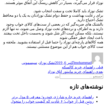
نوزاد قرار می‌گیرند، بسیار در کاهش ریسک این اتفاق موثر هستند.
تشک نوزاد باید کاملا تخت و سفت انتخاب شود.
برای رعایت بهداشت و حفظ دوام تشک نوزادتان به یک یا دو محافظ
تشک احتیاج دارید.
بالشتک های ضربه‌گیر که در بعضی از ست‌های کالای خواب وجود
دارند و به اطراف و نرده‌های تخت نوزاد وصل می شوند، نه تنها لازم
نیستند، بلکه ممکن است اگر شل شوند و به‌سمت داخل تخت بیفتند
باعث ایجاد خطر خفگی شوند
همه کالاهای پارچه‌ای نوزاد را حتما قبل از استفاده بشویید. ملحفه و
ست کالای خواب هم از این موضوع مستثنی نیستند.
نویسنده
ارسال
برچسب‌ها
شده
mohammad
اکتبر 6, 2019
تشک نوزاد
،
سیسمونی
در
راهبری
نوشته
قبلی
راهنمای خرید کالسکه
قبلی:
نوشته
بعدی
راهنمای خرید مانیتور اتاق نوزاد
نوشته
جستجو
بعدی:
جستجو
برای:
نوشته‌های تازه
راهنمای خرید جارو شارژی خودرو؛ معرفی ۵ مدل برتر
روتین قبل از خواب؛ ۶ عادت که کیفیت خواب را متحول