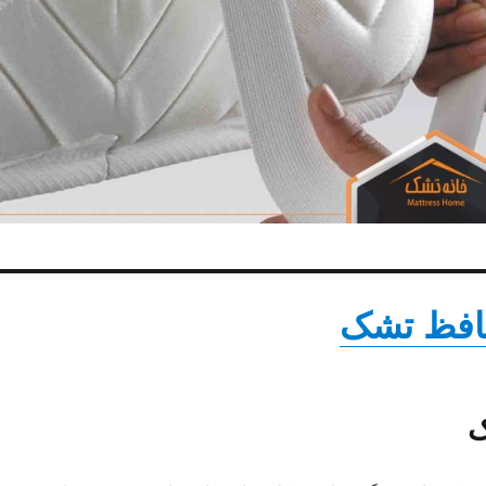
حافظ تشک
ک