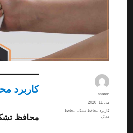
کاربرد م
نویسنده
asaran
ارسال
می 11, 2020
شده
برچسب‌ها
کاربرد محافظ تشک
،
محافظ
در
محافظ تش
تشک