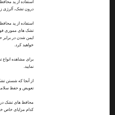
استفاده از پد محاف
درون تشک، آلرژی زا
استفاده از پد محاف
تشک های مموری فوم 
ایمن شدن در برابر ح
خواهید کرد.
برای مشاهده انواع 
نمایید.
از آنجا که شستن تش
تعویض و حفظ سلامت
محافظ های تشک در س
کدام مزایای خاص خود 