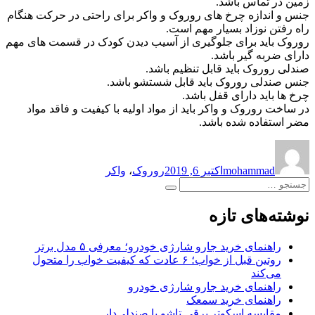
زمین در تماس باشد.
جنس و اندازه چرخ های روروک و واکر برای راحتی در حرکت هنگام
راه رفتن نوزاد بسیار مهم است.
روروک باید برای جلوگیری از آسیب دیدن کودک در قسمت های مهم
دارای ضربه گیر باشد.
صندلی روروک باید قابل تنظیم باشد.
جنس صندلی روروک باید قابل شستشو باشد.
چرخ ها باید دارای قفل باشد.
در ساخت روروک و واکر باید از مواد اولیه با کیفیت و فاقد مواد
مضر استفاده شده باشد.
نویسنده
ارسال
برچسب‌ها
شده
mohammad
اکتبر 6, 2019
روروک
،
واکر
در
جستجو
جستجو
برای:
نوشته‌های تازه
راهنمای خرید جارو شارژی خودرو؛ معرفی ۵ مدل برتر
روتین قبل از خواب؛ ۶ عادت که کیفیت خواب را متحول
می‌کند
راهنمای خرید جارو شارژی خودرو
راهنمای خرید سمعک
مقایسه اسکوتر برقی تاشو با صندلی‌دار