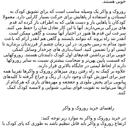
خوبی هستند.
روروک و واكر یک وسیله مناسب است كه براي تشويق کودک به
ايستادن و استفاده از پاهايش برای حركت بسيار كارايي دارد. معمولا
کودکان با پاهايي باز و دست هایی که به اطراف باز کرده اند قدم
های بزرگی برمي‌دارند. آنها با اين کار تعادل شان را حفظ مي کنند.
سرعت اين قدم ها هنوز در اختيار آنها نيست و گاهي ممکن است
آنقدر تند راه بروند که نتوانند بايستند و گاهی هم آنقدر آرام که باعث
شود مدام به زمين بخورند. در اين زمان چشم از فرزندتان برنداريد تا
ایمنی او را تضمين کنيد. اسباب‌بازی های چرخدار وسايل کمکی
خوبی برای برداشتن قدم‌های اول کودک دلبندتان هستند. روروکهایی
که قسمت پایین پهن‌تر و ضخامت بيشتري نسبت به ساير روروکها
دارند از لحاظ ایمنی در جايگاه بالاتري قرار دارند.
علاوه بر کمک به راه رفتن روی میزهای روروک و واکرها تقریبا همه
چیز برای آموزش کودک وجود دارد. از رنگ و چراغ گرفته تا کلیدهای
پیانویی برای پخش ملودی و جغجغه و مهره‌های بازی که هرکدام از
آن‌ها می‌توانند به تقویت قوای بینایی، شنوایی و لامسه کودک کمک
کنند.
راهنمای خرید روروک و واکر
در خرید روروک و واکر به موارد زیر توجه کنید:
ارتفاع روروک و واکر باید قابل تنظیم باشد به طوری که پای کودک با