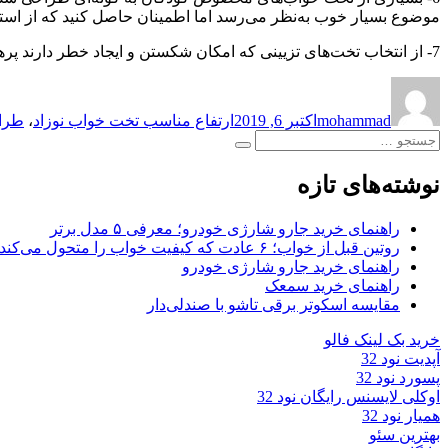
موضوع بسیار خوب به‌نظر می‌رسد اما اطمینان حاصل کنید که از استف
7- از انتخاب تخت‌های تزیینی که امکان شکستن و ایجاد خطر دارند پرهیز کنید. تخت‌هایی که بخش تزیینی دارند ممکن است واقعا زیبا باشند اما گاهی برای نوزاد خطرناک می‌شوند.
نویسنده
ارسال
برچسب‌ها
شده
mohammad
اکتبر 6, 2019
ارتفاع مناسب تخت خواب نوزاد
،
طراح
در
جستجو
جستجو
برای:
نوشته‌های تازه
راهنمای خرید جارو شارژی خودرو؛ معرفی ۵ مدل برتر
روتین قبل از خواب؛ ۶ عادت که کیفیت خواب را متحول می‌کند
راهنمای خرید جارو شارژی خودرو
راهنمای خرید سمعک
مقایسه اسکوتر برقی تاشو با صندلی‌دار
خرید بک لینک فالو
آپدیت نود 32
پسورد نود 32
اوکلی لایسنس رایگان نود 32
همیار نود 32
بهترین سئو