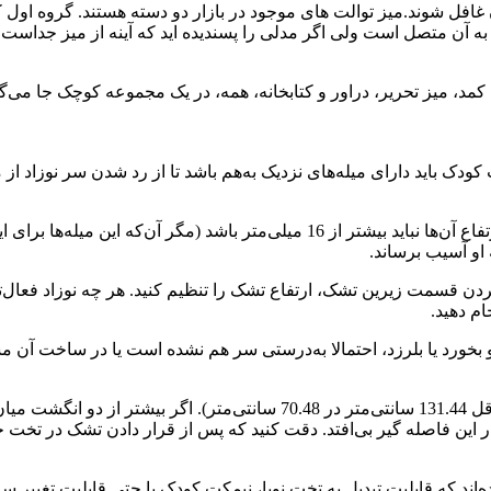
غافل شوند.میز توالت های موجود در بازار دو دسته هستند. گروه اول که 
 به آن متصل است ولی اگر مدلی را پسندیده اید که آینه از میز جداست، 
مد، میز تحریر، دراور و کتابخانه، همه، در یک مجموعه کوچک جا می‌
ز 6 سانتی‌متر نباشد، تخت خواب کودک باید دارای میله‌های نزدیک به‌هم باشد تا از رد شد
2- اگر تخت خواب نوزاد دارای میله‌های اضافی در هر گوشه هستند، ارتفاع آن‌ها نباید 
یین بردن قسمت زیرین تشک، ارتفاع تشک را تنظیم کنید. هر چه نوزاد فعال‌
ام دهید.
تلو بخورد یا بلرزد، احتمالا به‌درستی سر هم نشده است یا در ساخت آن م
5- فضای داخلی تخت باید دقیقا به اندازه یک تشک استاندارد باشد (حداقل .44
ن فاصله گیر بی‌افتد. دقت کنید که پس از قرار دادن تشک در تخت خوا
ند که قابلیت تبدیل به تخت نوپا، نیمکت کودک یا حتی قابلیت تغییر 