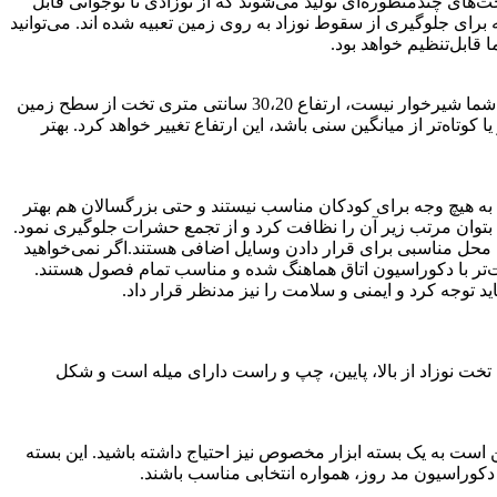
ت‌های چندمنظوره‌ای تولید می‌شوند كه از نوزادی تا نوجوانی قابل
که برای جلوگیری از سقوط نوزاد به روی زمین تعبیه شده اند. می‌توانید
 قابل‌تنظیم خواهد بود.
ابعاد تخت نوزاد بر اساس وزن، قد و ابعاد بدن کودک متغیر است. تخت خواب نوزاد و شیرخوار باید لبه‌های بلندی داشته باشد. البته اگر کودک شما شیرخوار نیست، ارتفاع 30،20 سانتی متری تخت از سطح زمین
استاندارد خواهد بود. اگر قد کودکی بلند‌تر و یا كوتاه‌تر از میانگین سنی‌ باشد، این ارتفاع تغییر خواهد کرد. بهتر
رای کودک می‌باشند. تخت‌های فرفورژه به هیچ وجه برای کودکان مناسب نیستند و حتی بزرگسالان هم بهتر
تا بتوان مرتب زیر آن را نظافت کرد و از تجمع حشرات جلوگیری نمود.
محل مناسبی برای قرار دادن وسایل اضافی هستند.اگر نمی‌خواهید
حت‌تر با دكوراسیون اتاق هماهنگ شده و مناسب تمام فصول هستند.
ید توجه کرد و ایمنی و سلامت را نیز مدنظر قرار داد.
ل تخت نوزاد از بالا، پایین، چپ و راست دارای میله است و شکل
ست به یک بسته ابزار مخصوص نیز احتیاج داشته باشید. این بسته
ای دکوراسیون مد روز، همواره انتخابی مناسب باشند.