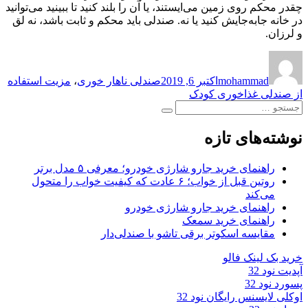
چقدر محکم روی زمین می‌ایستند، یا آن را بلند کنید تا ببینید می‌توانید
در خانه جابه‌جایش کنید یا نه. صندلی باید محکم و ثابت باشد، نه لق
و لرزان.
نویسنده
ارسال
برچسب‌ها
شده
mohammad
اکتبر 6, 2019
صندلی ناهار خوری
،
مزیت استفاده
در
از صندلی غذاخوری کودک
جستجو
جستجو
برای:
نوشته‌های تازه
راهنمای خرید جارو شارژی خودرو؛ معرفی ۵ مدل برتر
روتین قبل از خواب؛ ۶ عادت که کیفیت خواب را متحول
می‌کند
راهنمای خرید جارو شارژی خودرو
راهنمای خرید سمعک
مقایسه اسکوتر برقی تاشو با صندلی‌دار
خرید بک لینک فالو
آپدیت نود 32
پسورد نود 32
اوکلی لایسنس رایگان نود 32