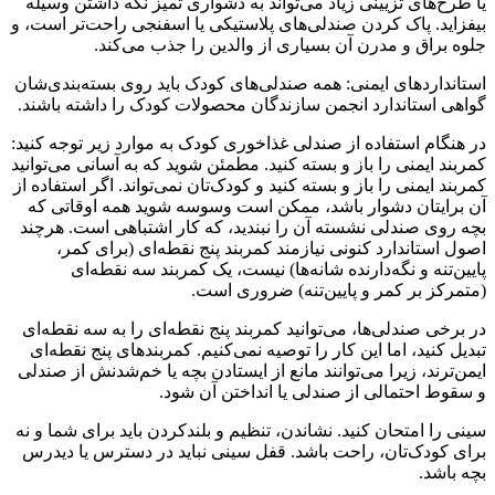
یا طرح‌های تزیینی زیاد می‌تواند به دشواری تمیز نگه داشتن وسیله
بیفزاید. پاک کردن صندلی‌های پلاستیکی یا اسفنجی راحت‌تر است، و
جلوه براق و مدرن آن بسیاری از والدین را جذب می‌کند.
استانداردهای ایمنی: همه صندلی‌های کودک باید روی بسته‌بندی‌شان
گواهی استاندارد انجمن سازندگان محصولات کودک را داشته باشند.
در هنگام استفاده از صندلی غذاخوری کودک به موارد زیر توجه کنید:
کمربند ایمنی را باز و بسته کنید. مطمئن شوید که به آسانی می‌توانید
کمربند ایمنی را باز و بسته کنید و کودک‌تان نمی‌تواند. اگر استفاده از
آن برایتان دشوار باشد، ممکن است وسوسه شوید همه اوقاتی که
بچه روی صندلی نشسته آن را نبندید، که کار اشتباهی است. هرچند
اصول استاندارد کنونی نیازمند کمربند پنج نقطه‌ای (برای کمر،
پایین‌تنه و نگه‌دارنده شانه‌ها) نیست، یک کمربند سه نقطه‌ای
(متمرکز بر کمر و پایین‌تنه) ضروری است.
در برخی صندلی‌ها، می‌توانید کمربند پنج نقطه‌ای را به سه نقطه‌ای
تبدیل کنید، اما این کار را توصیه نمی‌کنیم. کمربندهای پنج نقطه‌ای
ایمن‌ترند، زیرا می‌توانند مانع از ایستادن بچه یا خم‌شدنش از صندلی
و سقوط احتمالی از صندلی یا انداختن آن شود.
سینی را امتحان کنید. نشاندن، تنظیم و بلندکردن باید برای شما و نه
برای کودک‌تان، راحت باشد. قفل سینی نباید در دسترس یا دیدرس
بچه باشد.