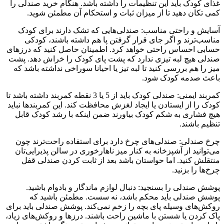
غذای کودک باید این تنظیمات را داشته باشد. هنگام خرید صندلی را
کمی تکان دهید تا از میزان ثبات و استحکام آن مطمئن شوید.
آسایش و راحتی مناسب: صندلی‌هایی که تشک دارند برای کودک
مناسب‌ترند و اگر جای قرار گرفتن پا هم داشته باشند، کودکی
حسابی احساس راحتی خواهد کرد. اطمینان حاصل کنید که درزهای
صندلی هیچ لبه تیزی ندارد که پشت پای کودک را خراش دهد. پشت
میز را هم بررسی کنید تا لبه تیز یا احیانا سوراخی نداشته باشد که
باعث صدمه کودک شود.
کمربند ایمنی: صندلی کودک باید از 5 یا 3 نقطه کمربند داشته باشد تا
کودک را از ایستادن یا ایجاد لغزش محافظت کند. این کمربندها نباید
هیچ فشاری به شکم کودک بیاورند ضمن اینکه با رشد کودک قابل
تنظیم باشند.
چرخ صندلی: صندلی‌های چرخ دارد برای استفاده راحت‌ترند چون
می‌توانید از آشپزخانه به کنار میز ناهارخوری در سالن پذیرایی‌تان
منتقلش کنید. اما حواستان باشد بعد از ثابت کردن صندلی قفل
چرخ‌ها را بزنید.
پوشش صندلی را بسنجید: دنبال لوازم ماندگار و بادوام باشید.
پوشش صندلی باید محکم باشد، نه سست. مطمئن باشید که
روکش‌های وسیله پای بچه را زخم نمی‌کند. پوشش صندلی باید برای
پاک کردن یا شستن با ماشین راحت باشند. درزها و روکش‌های زیاد،