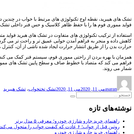
تشک های هیبرید، نقطه اوج تکنولوژی های مرتبط با خواب در چندین ده
فواید مموری فوم ها را با حفظ ظاهر کلاسیک و حس فنر داخلی تشک ار
استفاده از ترکیب تکنولوژی های متفاوت در تشک های هبرید فواید م
کاهش داده و منجر به فراهم آمدن خوابی عمیق تر و راحت تر می گرد
حرارت بدن را از طریق انتشار حرارت ایجاد شده ناشی از آن، کنترل م
همزمان با بهره بردن از راحتی مموری فوم، سیستم فنر کمک می کند 
فراهم می کند که متضاد با خطوط صاف و سطح پایین تشک های مموری 
شمار می روند.
نویسنده
ارسال
برچسب‌ها
شده
asaran
می 11, 2020
می 11, 2020
تشک تختخواب
،
تشک هیبرید
در
جستجو
جستجو
برای:
نوشته‌های تازه
راهنمای خرید جارو شارژی خودرو؛ معرفی ۵ مدل برتر
روتین قبل از خواب؛ ۶ عادت که کیفیت خواب را متحول می‌کند
راهنمای خرید جارو شارژی خودرو