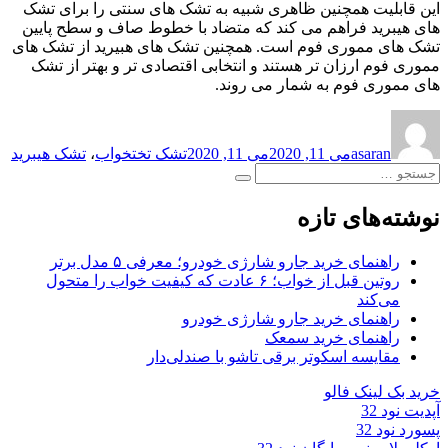
این قابلیت همچنین ظاهری شبیه به تشک های سنتی را برای تشک
های هیبرید فراهم می کند که متضاد با خطوط صاف و سطح پایین
تشک های مموری فوم است. همچنین تشک های هبیرید از تشک های
مموری فوم ارزان تر هستند و انتخابی اقتصادی تر و بهتر از تشک
های مموری فوم به شمار می روند.
نویسنده
ارسال
برچسب‌ها
شده
asaran
می 11, 2020
می 11, 2020
تشک تختخواب
،
تشک هیبرید
در
جستجو
جستجو
برای:
نوشته‌های تازه
راهنمای خرید جارو شارژی خودرو؛ معرفی ۵ مدل برتر
روتین قبل از خواب؛ ۶ عادت که کیفیت خواب را متحول
می‌کند
راهنمای خرید جارو شارژی خودرو
راهنمای خرید سمعک
مقایسه اسکوتر برقی تاشو با صندلی‌دار
خرید بک لینک فالو
آپدیت نود 32
پسورد نود 32