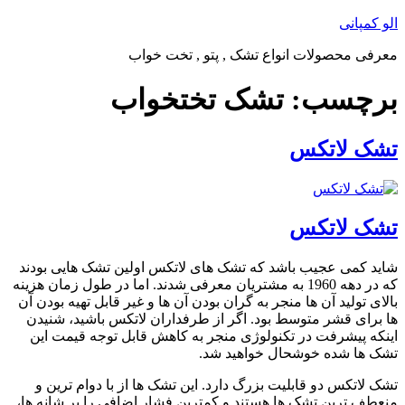
پرش
الو کمپانی
به
معرفی محصولات انواع تشک , پتو , تخت خواب
محتوا
برچسب:
تشک تختخواب
تشک لاتکس
تشک لاتکس
شاید کمی عجیب باشد که تشک های لاتکس اولین تشک هایی بودند
که در دهه 1960 به مشتریان معرفی شدند. اما در طول زمان هزینه
بالای تولید آن ها منجر به گران بودن آن ها و غیر قابل تهیه بودن آن
ها برای قشر متوسط بود. اگر از طرفداران لاتکس باشید، شنیدن
اینکه پیشرفت در تکنولوژی منجر به کاهش قابل توجه قیمت این
تشک ها شده خوشحال خواهید شد.
تشک لاتکس دو قابلیت بزرگ دارد. این تشک ها از با دوام ترین و
منعطف ترین تشک ها هستند و کمترین فشار اضافی را بر شانه ها،