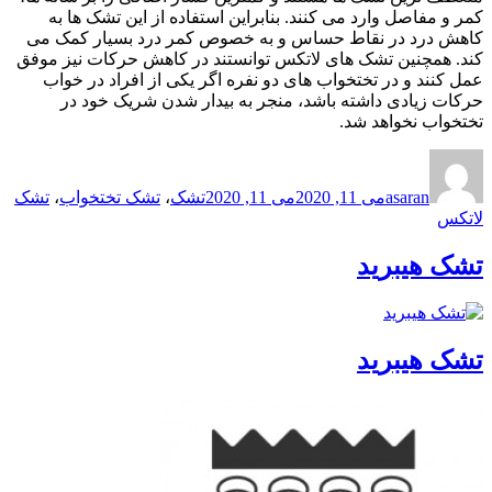
کمر و مفاصل وارد می کنند. بنابراین استفاده از این تشک ها به
کاهش درد در نقاط حساس و به خصوص کمر درد بسیار کمک می
کند. همچنین تشک های لاتکس توانستند در کاهش حرکات نیز موفق
عمل کنند و در تختخواب های دو نفره اگر یکی از افراد در خواب
حرکات زیادی داشته باشد، منجر به بیدار شدن شریک خود در
تختخواب نخواهد شد.
نویسنده
ارسال
برچسب‌ها
شده
asaran
می 11, 2020
می 11, 2020
تشک
،
تشک تختخواب
،
تشک
در
لاتکس
تشک هیبرید
تشک هیبرید