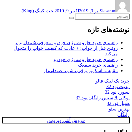
نویسنده
ارسال
برچسب‌ها
شده
asaran
اکتبر 9, 2019
اکتبر 9, 2019
تخت کینگ (King)
در
جستجو
جستجو
برای:
نوشته‌های تازه
راهنمای خرید جارو شارژی خودرو؛ معرفی ۵ مدل برتر
روتین قبل از خواب؛ ۶ عادت که کیفیت خواب را متحول
می‌کند
راهنمای خرید جارو شارژی خودرو
راهنمای خرید سمعک
مقایسه اسکوتر برقی تاشو با صندلی‌دار
خرید بک لینک فالو
آپدیت نود 32
پسورد نود 32
اوکلی لایسنس رایگان نود 32
همیار نود 32
بهترین سئو
رایگان
فروش آنتی ویروس