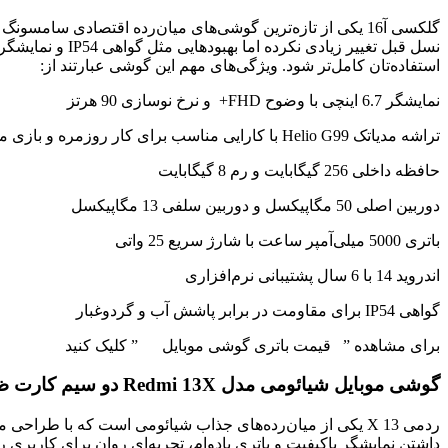
گلکسی آ16 یکی از تازه‌ترین گوشی‌های میان‌رده اقتصادی س
نسل قبل تغییر 
استفاده‌تان کامل‌تر شود. ویژگی‌های مهم این گوشی عبارتند از:
نمایشگر 6.7 اینچی با وضوح FHD+ و نرخ نوسازی 90 هرتز
تراشه مدیاتک Helio G99 با کارایی مناسب برای کار روزمره و بازی متوسط
حافظه داخلی 256 گیگابایت و رم 8 گیگابایت
دوربین اصلی 50 مگاپیکسل و دوربین سلفی 13 مگاپیکسل
باتری 5000 میلی‌آمپر ساعت با شارژ سریع 25 واتی
اندروید 14 با 6 سال پشتیبانی نرم‌افزاری
گواهی IP54 برای مقاومت در برابر پاشش آب و گردوغبار
برای مشاهده ” قیمت باتری گوشی موبایل ” کلیک کنید
گوشی موبایل شیائومی مدل Redmi 13X دو سیم کارت ظرفیت 8/256 گیگابایت
ردمی 13 X یکی از میان‌رده‌های جذاب شیائومی است که با ط
داشتن نمایشگر باکیفیت و باتری بادوام، تجربه‌ای روان برای کاربری 