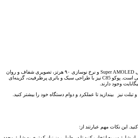
اگر بخواهید خرید گوشی تا ۱۵ میلیون تومان را انجام دهید، انتخاب‌های زیادی پیش رو دارید. سامسونگ گلکسی A16 با صفحه‌نمایش ۶.۷ اینچی Super AMOLED و نرخ نوسازی ۹۰ هرتز، تصویری شفاف و روان
ارائه می‌دهد. ردمی 13 X با دوربین اصلی ۱۰۸ مگاپیکسلی، قدرت پردازش مناسب و باتری ۵۰۳۰ میلی‌آمپر ساعتی، برای کارهای روزانه عالی است. پوکو C85 نیز با طراحی سبک و باتری پرظرفیت، گزینه‌ای
لت نیز بیندازید تا عملکرد و دوام دستگاه خود را بیشتر کنید.
ستفاده طولانی هستید، مدلی با باتری بیش از ۵۰۰۰ میلی‌آمپر ساعت و پشتیبانی از شارژ سریع انتخاب کنید تا در طول روز نیاز کمتری به شارژ مجدد