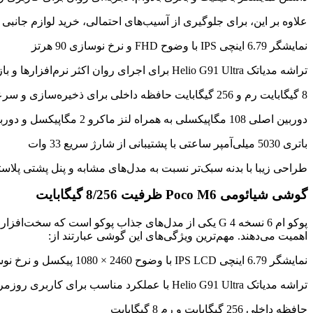
علاوه بر این، برای جلوگیری از آسیب‌های احتمالی، خرید لوازم جانبی
نمایشگر 6.79 اینچی IPS با وضوح FHD و نرخ نوسازی 90 هرتز
تراشه مدیاتک Helio G91 Ultra برای اجرای روان اکثر نرم‌افزارها و بازی‌های نیمه‌سنگین
8 گیگابایت رم و 256 گیگابایت حافظه داخلی برای ذخیره‌سازی و سرعت مناسب
دوربین اصلی 108 مگاپیکسلی به همراه لنز ماکرو 2 مگاپیکسل و دوربین سلفی 13 مگاپیکسل
باتری 5030 میلی‌آمپر ساعتی با پشتیبانی از شارژ سریع 33 وات
طراحی زیبا با بدنه سبک‌تر نسبت به مدل‌های مشابه و پنل پشتی پلاس
گوشی شیائومی Poco M6 ظرفیت 8/256 گیگابایت
اهمیت می‌دهند. مهم‌ترین ویژگی‌های این گوشی عبارتند از:
نمایشگر 6.79 اینچی IPS LCD با وضوح 2460 × 1080 پیکسل و نرخ نوسازی 90 هرتز
تراشه مدیاتک Helio G91 Ultra با عملکرد مناسب برای کاربری روزمره و بازی نیمه‌سنگین
حافظه داخلی 256 گیگابایت و رم 8 گیگابایت