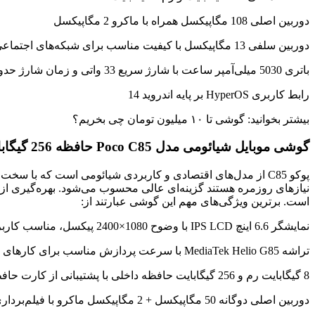
دوربین اصلی 108 مگاپیکسل همراه با ماکرو 2 مگاپیکسل
دوربین سلفی 13 مگاپیکسل با کیفیت مناسب برای شبکه‌های اجتماعی
باتری 5030 میلی‌آمپر ساعت با شارژ سریع 33 واتی و زمان شارژ حدود 75 دقیقه
رابط کاربری HyperOS بر پایه اندروید 14
بیشتر بخوانید: گوشی تا ۱۰ میلیون تومان چی بخریم؟
گوشی موبایل شیائومی مدل Poco C85 حافظه 256 گیگابایت و رم 8 گیگابایت
پوکو C85 از مدل‌های اقتصادی و کاربردی شیائومی است که با 
نیازهای روزمره هستند گزینه‌ای عالی محسوب می‌شود. بهره‌گیری از پ
است. برترین ویژگی‌های مهم این گوشی عبارتند از:
نمایشگر 6.6 اینچ IPS LCD با وضوح 1080×2400 پیکسل، مناسب کاربری روزمره
تراشه MediaTek Helio G85 با سرعت پردازش مناسب برای کارهای سبک و معمولی
8 گیگابایت رم و 256 گیگابایت حافظه داخلی با پشتیبانی از کارت حافظه microSD
دوربین اصلی دوگانه 50 مگاپیکسل + 2 مگاپیکسل ماکرو با فیلم‌برداری Full HD