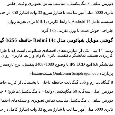
دوربین سلفی 8 مگاپیکسلی، مناسب تماس تصویری و ثبت عکس
باتری 5000 میلی‌آمپر ساعت با شارژ سریع 33 وات (شارژ 50٪ در حدود 35 دقیقه)
سیستم‌عامل Android 14 با رابط کاربری MIUI برای تجربه روان
طراحی خوش‌دست با وزن تقریبی 185 گرم
گوشی موبایل شیائومی مدل Redmi 14c حافظه 8/256 گیگابایت
ردمی 14 سی یکی از میان‌رده‌های اقتصادی شیائومی است که با 
کاربردی هستند. نمایشگر باکیفیت، باتری بادوام و رابط کاربری روان باعث شده این گوشی در لیست بهترین ا
نمایشگر 6.6 اینچ IPS LCD با وضوح 1080×2408 پیکسل، نرخ تازه‌سازی 90 هرتز
پردازنده Qualcomm Snapdragon 685 هشت‌هسته‌ای
8 گیگابایت رم و 256 گیگابایت حافظه داخلی با پشتیبانی از کارت حافظه microSD
دوربین اصلی سه‌گانه 50 مگاپیکسل (واید) + 2 مگاپیکسل(ماکرو) + حسگر عمق
دوربین سلفی 8 مگاپیکسل مناسب تماس تصویری و شبکه‌های اجتماعی
باتری 5000 میلی‌آمپر ساعت با شارژ سریع 33 وات (شارژ کامل در حدود 1 ساعت)