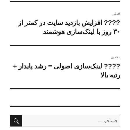
راهبری
قبلی
نوشته
???? افزایش بازدید سایت در کمتر از
نوشته
۳۰ روز با لینک‌سازی هوشمند
قبلی:
بعدی
???? لینک‌سازی اصولی = رشد پایدار +
نوشته
بعدی:
رتبه بالا
جستج
جستجو
برای: