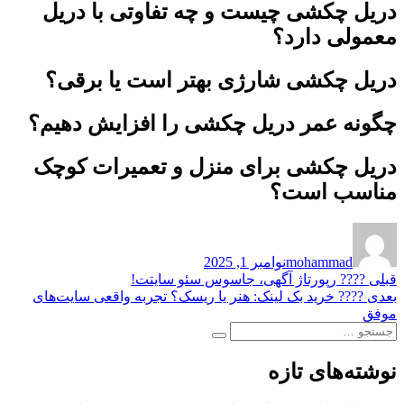
دریل چکشی چیست و چه تفاوتی با دریل
معمولی دارد؟
دریل چکشی شارژی بهتر است یا برقی؟
چگونه عمر دریل چکشی را افزایش دهیم؟
دریل چکشی برای منزل و تعمیرات کوچک
مناسب است؟
نویسنده
ارسال
شده
mohammad
نوامبر 1, 2025
در
راهبری
نوشته
قبلی
????️ رپورتاژ آگهی، جاسوس سئو سایتت!
قبلی:
نوشته
بعدی
???? خرید بک لینک: هنر یا ریسک؟ تجربه واقعی سایت‌های
نوشته
بعدی:
موفق
جستجو
جستجو
برای:
نوشته‌های تازه