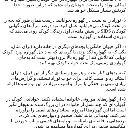
امکان نوزاد را به تخت خودتان راه ندهید که در این صورت جدا
کردنش بسیار مشکل خواهد شد.
5- نوزاد را به پشت در گهواره بخوابانید. درست همان طور که بچه را
در تخت کودک می‌خوابانید عمل کنید. نود درصد مرگ‌های ناگهانی
کودکان SIDS در شش ماهه‌ی اول زندگی کودک روی می‌دهد که
دوره‌ی استفاده از گهواره است.
6- اگر حیوان خانگی یا بچه‌های دیگری در خانه دارید (برای مثال،
یگی که به گهواره لگد بزند، یا گربه‌ای که به داخل گهواره بپرد، کودک
نوپایی که تلاش کند از گهواره بالا برود) بهتر است که به‌جای
گهواره‌ی زمینی، یک تخت خواب کودک تهیه کنید.
7- سبدهای کنار تخت و هر نوع وسیله‌ی دیگر از این قبیل، دارای
استاندارد و امنیت کافی برای خواب نوزاد نیستند. و گزارش‌های
زیادی مبنی بر خفگی یا مرگ و آسیب نوزاد در این نوع سبدها ارائه
شده است.
8- از گهواره‌های موروثی خانواده استفاده نکنید. خواباندن کودک در
گهواره‌ای که چند نسل از خانواده در آن بزرگ شده‌اند هیجان‌انگیز
است اما این گهواره‌ها امروزه استاندارد‌های ایمنی را برآورده
نمی‌کنند. تهدیداتی مانند تشک ضخیم و دیواره‌های پف کرده،
نرده‌هایی با فاصله‌ی نامناسب و پایه‌های قدیمی و تاب خوردن با
مکانیسم‌ قدیمی در این گهواره‌ها مشاهده می‌شود.