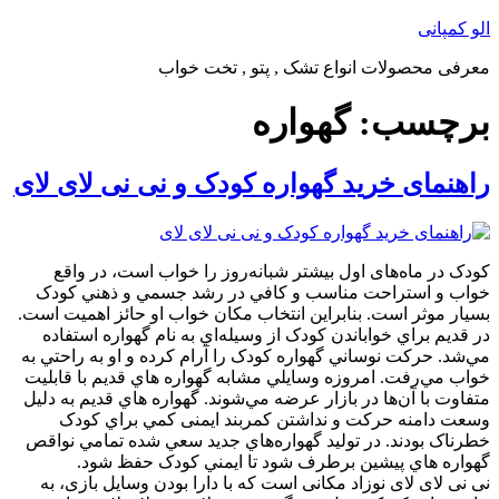
پرش
الو کمپانی
به
معرفی محصولات انواع تشک , پتو , تخت خواب
محتوا
برچسب:
گهواره
راهنمای خرید گهواره کودک و نی نی لای لای
کودک در ماه‌های اول بيشتر شبانه‌روز را خواب است، در واقع
خواب و استراحت مناسب و کافي در رشد جسمي و ذهني کودک
بسيار موثر است. بنابراين انتخاب مکان خواب او حائز اهميت است.
در قديم براي خواباندن کودک از وسيله‌اي به نام گهواره استفاده
مي‌شد. حرکت نوساني گهواره کودک را آرام کرده و او به راحتي به
خواب مي‌رفت. امروزه وسايلي مشابه گهواره هاي قديم با قابليت‌
متفاوت با آن‌ها در بازار عرضه مي‌شوند. گهواره هاي قديم به دليل
وسعت دامنه حرکت و نداشتن کمربند ایمنی کمي براي کودک
خطرناک بودند. در توليد گهواره‌هاي جديد سعي شده تمامي نواقص
گهواره هاي پيشين برطرف شود تا ايمني کودک حفظ شود.
نی نی لای لای نوزاد مکانی است که با دارا بودن وسایل بازی، به