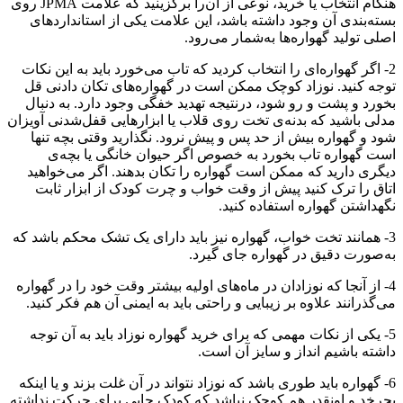
هنگام انتخاب یا خرید، نوعی از آن‌را برگزینید که علامت JPMA روی
بسته‌بندی آن وجود داشته باشد، این علامت یکی از استانداردهای
اصلی تولید گهواره‌ها به‌شمار می‌رود.
2- اگر گهواره‌ای را انتخاب کردید که تاب می‌خورد باید به این نکات
توجه کنید. نوزاد کوچک ممکن است در گهواره‌های تکان دادنی قل
بخورد و پشت و رو شود، درنتیجه تهدید خفگی وجود دارد. به دنبال
مدلی باشید که بدنه‌ی تخت روی قلاب یا ابزار‌هایی قفل‌شدنی آویزان
شود و گهواره بیش از حد پس و پیش نرود. نگذارید وقتی بچه تنها
است گهواره تاب بخورد به خصوص اگر حیوان خانگی یا بچه‌ی
دیگری دارید که ممکن است گهواره را تکان بدهند. اگر می‌خواهید
اتاق را ترک کنید پیش از وقت خواب و چرت کودک از ابزار ثابت
نگهداشتن گهواره استفاده کنید.
3- همانند تخت خواب، گهواره نیز باید دارای یک تشک محکم باشد که
به‌صورت دقیق در گهواره جای گیرد.
4- از آنجا که نوزادان در ماه‌های اولیه بیشتر وقت خود را در گهواره
می‌گذرانند علاوه بر زیبایی و راحتی باید به ایمنی آن هم فکر کنید.
5- یکی از نکات مهمی که برای خرید گهواره نوزاد باید به آن توجه
داشته باشیم انداز و سایز آن است.
6- گهواره باید طوری باشد که نوزاد نتواند در آن غلت بزند و یا اینکه
بچرخد و اونقدر هم کوچک نباشد که کودک جایی برای حرکت نداشته