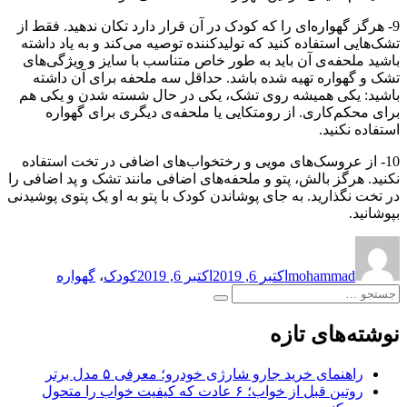
9- هرگز گهواره‌ای را که کودک در آن قرار دارد تکان ندهید. فقط از
تشک‌هایی استفاده کنید که تولید‌کننده توصیه می‌کند و به یاد داشته
باشید ملحفه‌ی آن باید به طور خاص متناسب با سایز و ویژگی‌های
تشک و گهواره تهیه شده باشد. حداقل سه ملحفه برای آن داشته
باشید: یکی همیشه روی تشک، یکی در حال شسته شدن و یکی هم
برای محکم‌کاری. از رومتکایی یا ملحفه‌ی دیگری برای گهواره
استفاده نکنید.
10- از عروسک‌های مویی و رختخواب‌های اضافی در تخت استفاده
نکنید. هرگز بالش، پتو و ملحفه‌های اضافی مانند تشک و پد اضافی را
در تخت نگذارید. به جای پوشاندن کودک با پتو به او یک پتوی پوشیدنی
بپوشانید.
نویسنده
ارسال
برچسب‌ها
شده
mohammad
اکتبر 6, 2019
اکتبر 6, 2019
کودک
،
گهواره
در
جستجو
جستجو
برای:
نوشته‌های تازه
راهنمای خرید جارو شارژی خودرو؛ معرفی ۵ مدل برتر
روتین قبل از خواب؛ ۶ عادت که کیفیت خواب را متحول