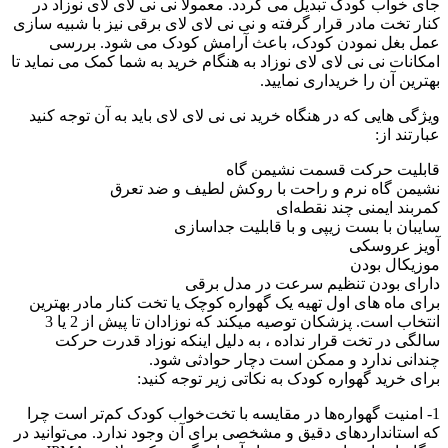
جای خواب کودک تبدیل می گردد. معمولا نی نی لای لای نوزاد در
کنار تخت مادر قرار گرفته و نی نی لای لای برقی نیز با شبیه سازی
عمل بغل نمودن کودک، باعث آرامش کودک می شود. بررسی
امکانات نی نی لای لای نوزاد به هنگام خرید به شما کمک می نماید تا
بهترین آن را خریداری نمایید.
ویژگی هایی که در هنگاه خرید نی نی لای لای باید به آن توجه کنید
عبارتند از:
قابلیت حرکت قسمت نشیمن گاه
نشیمن گاه نرم و راحت با روکش لطیف و ضد تعرق
کمربند ایمنی چند نقطه‌ای
سایبان با بست زیپی و با قابلیت جداسازی
آویز عروسکی
موزیکال بودن
دارای بودن تنظیم سرعت در مدل برقی
برای ماه های اول تهیه یک گهواره کوچک یا تخت کنار مادر بهترین
انتخاب است. پزشکان توصیه میکند که نوزادان تا پیش از 2 یا 3
سالگی در تخت قرار نداده ، به دلیل اینکه نوزاد قدرت حرکت
چندانی ندارد و ممکن است دچار حوادثی شود.
برای خرید گهواره کودک به نکاتی زیر توجه کنید:
1- امنیت گهواره‌ها در مقایسه با تخت‌خواب کودک کم‌تر است چرا
که استانداردهای دقیق و مشخصی برای آن وجود ندارد. می‌توانید در