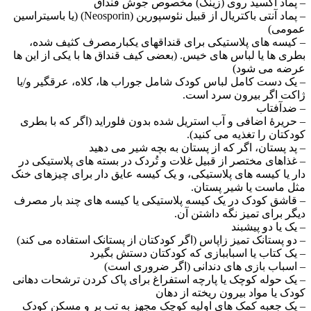
– پماد اکسید روی (زینک) مخصوص جوش قنداق
– پماد آنتی ­باکتریال از قبیل نئوسپورین (Neosporin) (یا باسیتراسین
عمومی)
– کیسه­ های پلاستیکی برای قنداق­های یکبار­مصرف کثیف ­شده،
بطری ­ها یا لباس ­های خیس. (بعضی کیف قنداق ­ها با یکی از این­ ها
عرضه می­ شود)
– یک دست کامل لباس کودک شامل جوراب­ ها، کلاه، عرق­گیر و/یا
ژاکت اگر بیرون سرد است.
– ضد­آفتاب
– حریرۀ اضافی و آب استریل­ شده بدون فلوراید (اگر که با بطری
کودکتان را تغذیه می ­کنید).
– پد پستان، اگر که از پستان به بچه شیر می ­دهید
– غذاهای مختصر از قبیل غلات و تُردک در بسته ­های پلاستیکی در
دار یا کیسه­ های پلاستیکی، و یک کیسه عایق­ دار برای چیز­های خنک
مثل ماست یا شیر پستان.
– قاشق کودک در یک کیسه پلاستیکی یا کیسه­ های چند بار مصرف
دیگر برای تمیز نگه­ داشتن آن.
– یک یا دو پیش­بند
– دو پستانک تمیز زاپاس (اگر کودکتان از پستانک استفاده می­ کند)
– یک کتاب یا اسباب­بازی که کودکتان دستش بگیرد
– اسباب ­بازی ­های دندانی (اگر ضروری است)
– یک حوله کوچک یا پارچه استفراغ برای پاک کردن ترشحات دهانی
کودک یا مواد بیرون ریخته از دهان
– یک جعبه کمک­ های اولیه کوچک مجهز به تب­ بر و مسکن کودک