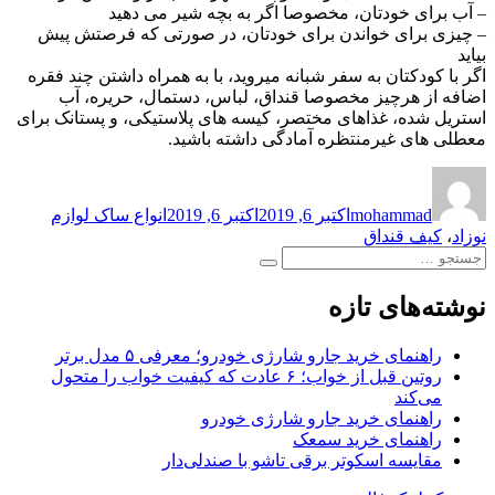
– آب برای خودتان، مخصوصا اگر به بچه شیر می ­دهید
– چیزی برای خواندن برای خودتان، در صورتی که فرصتش پیش
بیاید
اگر با کودکتان به سفر شبانه می­روید، با به همراه داشتن چند فقره
اضافه از هرچیز مخصوصا قنداق­، لباس، دستمال، حریره، آب
استریل شده، غذاهای مختصر، کیسه­ های پلاستیکی، و پستانک برای
معطلی ­های غیرمنتظره آماد­گی داشته باشید.
نویسنده
ارسال
برچسب‌ها
شده
mohammad
اکتبر 6, 2019
اکتبر 6, 2019
انواع ساک لوازم
در
نوزاد
،
کیف قنداق
جستجو
جستجو
برای:
نوشته‌های تازه
راهنمای خرید جارو شارژی خودرو؛ معرفی ۵ مدل برتر
روتین قبل از خواب؛ ۶ عادت که کیفیت خواب را متحول
می‌کند
راهنمای خرید جارو شارژی خودرو
راهنمای خرید سمعک
مقایسه اسکوتر برقی تاشو با صندلی‌دار