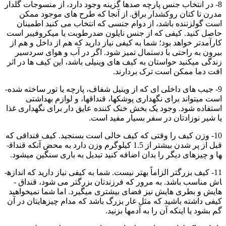
8- در انتخاب جنس پارچه صدها گزینه وجود دارد، از منسوجات گلدار
مدرن تا کتان روکشدار براق. از آنجا که طرح­ های موجود ممکن
است گول­زننده باشد، از دوام جنسی که انتخاب می­ کنید اطمینان
حاصل کنید. کیفی که از جنس نایلون ضدرطوبت یا میکروفیبر است
کارآمدتر خواهد بود؛ شما به کیفی نیاز دارید که هم از داخل و هم از
بیرون به راحتی با دستمال تمیز شود. اگر در آب ­و هوای سردسیر
زندگی می­کنید حواستان به کیف های وینیلی باشد، این کیف ­ها در اثر
افت دما ممکن است ترک بردارند.
9- جیب­ های داخلی ­ای که از وینیل شفاف، پارچه یا تور ساخته شده­
است می­تواند برای نگهداری پوشک­ها، قنداق­ها، و لوازم بهداشتی
استفاده شود. وجود یک بخش خنک­ کننده عایق­ دار برای نگهداری غذا
یا شیر نوزادتان در سفر بسیار مفید است.
10- وزن کیف را وقتی که کیف خالی است بسنجید. کیف قنداقی که
قبل از پر شدن بیشتر از 1.5 کیلوگرم وزن دارد به محض آنکه قنداق­
ها و چیز­های دیگر را بدان اضافه کنید تبدیل به باری سنگین می­شود.
11- کیف بزرگتر الزاماً بهتر نیست. شما به کیفی نیاز دارید که اندازه­
اش مناسب باشد. به مرور که فرزندتان بزرگتر می­ شود، قنداق ­
هایش و بطری­ هایش نیز فضای بیشتری می­گیرد. اما شما نمی­خواهید
کیفی داشته باشید که مثل غار بزرگ باشد که مدام چیزهایتان در آن
گم بشود یا اینکه آن را به آدمها بزنید.