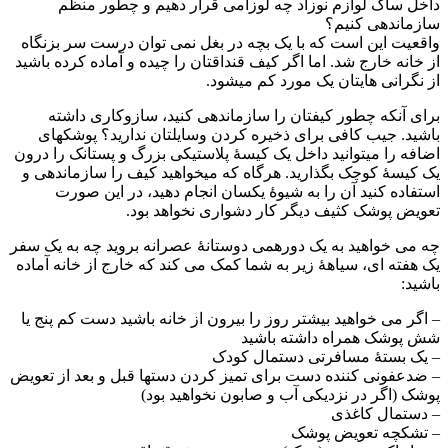
داخل ساک لوازم نوزاد چه لوزامی قرار دهیم و چطور منظم
سازماندهی کنیم؟
واقعیت این است که با یک بچه در بغل نمی­ توان درست سر بزنگاه
از خانه خارج شد. اما اگر کیف قنداقتان را چیده و آماده کرده باشید
از نگرانی­ هایتان یک مورد کم می­شود.
برای آنکه چطور کیف­تان را سازمان­دهی کنید، سازوکاری داشته
باشید. جیب کافی برای ذخیره کردن وسایلتان ندارید؟ پوشک­های
اضافه را می­توانید داخل یک کیسۀ پلاستیکی بزرگ و پستانک را درون
یک کیسۀ کوچک بگذارید. هرگاه که می­خواهید کیف را سازماندهی و
استفاده کنید آن را به شیوۀ یکسان انجام دهید، در این صورت
تعویض پوشک کثیف دیگر کار دشواری نخواهد بود.
چه می­ خواهید به یک دورهمی دوستانۀ عصرانه بروید چه به یک سفر
یک هفته­ ای، سیاهۀ زیر به شما کمک می­ کند که خارج از خانه آماده
باشید:
– اگر می­ خواهید بیشتر روز را بیرون از خانه باشید دست کم پنج یا
شش پوشک همراه داشته باشید
– یک بستۀ مسافرتی دستمال کودک
– ضدعفونی کننده دست برای تمیز کردن دست­ها قبل و بعد از تعویض
پوشک (اگر در نزدیکی آب و صابون نخواهید بود)
– دستمال کاغذی
– تشکچه تعویض پوشک