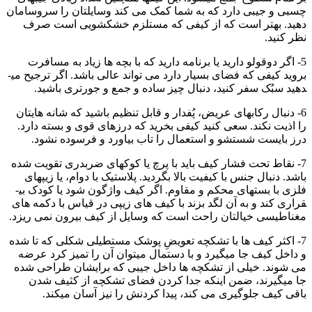
چسبی و جیبی دارد که به شما کمک می­ کند وسایلتان را سروسامان
دهید. بهتر است که از کیفی که مستلزم خشک­شویی است صرف
نظر کنید.
5- اگر دوقولو دارید یا برنامه دارید که با بچه­ ها زیاد به مسافرت
بروید کیفی که فضای بسیار دارد می­ تواند عالی باشد. اگر ترجیح می­
دهید سبُک سفر کنید، دنبال چیز ساده و جمع و جورتری باشید.
6- دنبال رکاب­های عریض، پُف­دار و قابل تنظیم باشید که شانه­ هایتان
را اذیت نکند. سعی کنید کیفی بخرید که درز­های قوی و بسته دارد.
درز بایست شستشو و استعمال را تاب بیاورد و فرسوده نشود.
7- نقاط تحت فشار کیف باید با پرچ یا کوک­های ضربدری تقویت شده
باشد. دنبال جنس با کیفیت بالا بگردید. پلاستیک با­ دوام، یا زیپ­های
فلزی با بست­های محکم و مقاوم. اگر کیف واژگون شود یا کودک بی­
قراری کند و به آن لگد بزند با کیف­ های زیپی در قیاس با دکمه­ های
مغناطیسی خیالتان راحت است که وسایل از کیف بیرون نمی­ ریزد.
7- اکثر کیف ­ها با تشکچه تعویضِ پوشک مستطیلی شکلی که تا شده
و داخل کیف جا می­گیرد و با دستمال می­توان آن را تمیز کرد عرضه
می ­شوند. خیلی از تشکچه­ ها داخل جیبی که برایشان طراحی شده
جا می­گیرند، ضمن اینکه جدا کردن فضای تشکچه از کثیف ­شدن
باقی کیف جلوگیری می­ کند، پیدا کردنش را نیز آسان می­کند.