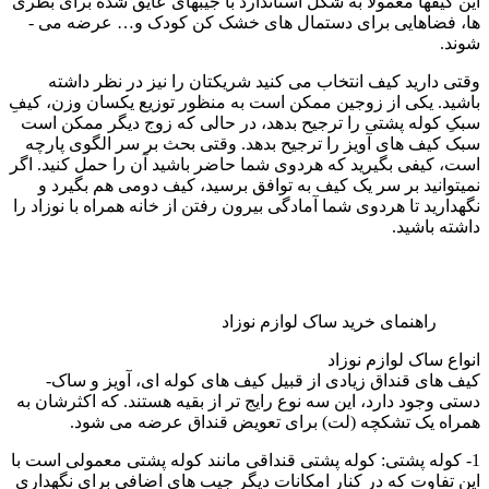
این کیف­ها معمولا به شکل استاندارد با جیب­های عایق ­شده برای بطری
­ها، فضاهایی برای دستمال­ های خشک­ کن کودک و… عرضه می ­
شوند.
وقتی دارید کیف انتخاب می ­کنید شریک­تان را نیز در نظر داشته
باشید. یکی از زوجین ممکن است به منظور توزیع یکسان وزن، کیفِ
سبکِ کوله ­پشتی را ترجیح بدهد، در حالی که زوج دیگر ممکن است
سبک کیف­ های آویز را ترجیح بدهد. وقتی بحث بر سر الگوی پارچه
است، کیفی بگیرید که هردوی شما حاضر باشید آن را حمل کنید. اگر
نمی­توانید بر سر یک کیف به توافق برسید، کیف دومی هم بگیرد و
نگه­دارید تا هردوی شما آماد­گی بیرون رفتن از خانه همراه با نوزاد را
داشته باشید.
راهنمای خرید ساک لوازم نوزاد
انواع ساک لوازم نوزاد
کیف­ های قنداق زیادی از قبیل کیف ­های کوله ­ای، آویز و ساک­
دستی وجود دارد، این سه نوع رایج ­تر از بقیه هستند. که اکثرشان به
همراه یک تشکچه (لت) برای تعویض قنداق عرضه می ­شود.
1- کوله­ پشتی: کوله­ پشتی­ قنداقی مانند کوله­ پشتی­ معمولی است با
این تفاوت که در کنار امکانات دیگر جیب­ های اضافی برای نگه­داری