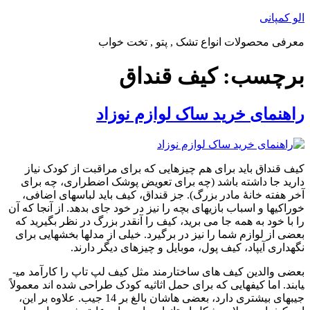
پرش
الو کمپانی
به
معرفی محصولات انواع تشک , پتو , تخت خواب
محتوا
برچسب:
کیف قنداق
راهنمای خرید ساک لوازم نوزاد
کیف قنداق باید برای هم چیزهایی که برای مراقبت از کودک نیاز
دارید جا داشته باشد (چه برای تعویض پوشک اضطراری، چه برای
آخر هفته خانۀ مادر بزرگ). جز قنداق، کیف باید لباس­های اضافی،
خوراکی­ها و اسباب ­بازی­های بچه را نیز در خود جای بدهد. از آنجا که آن
را با خود به همه ­جا می­ برید، کیف را آنقدر بزرگ در نظر بگیرید که
بعضی از لوازم شما را نیز در برگیرد. خیلی از مدل­ها بخش­هایی برای
نگه­داری آی­پاد، کیف پول، موبایل و چیزهای دیگر دارند.
بعضی والدین کیف ­های ساختار­مند مثل کیف لپ ­تاپ را کارآمد می­
یابند. اما کیف­هایی که برای حمل اثاثیه کودک طراحی شده ­اند معمولاً
جیب­های بیشتری دارد، بعضی­ هاشان بالغ بر 14 جیب. علاوه بر این،