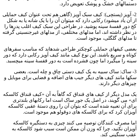
دستمال­های خشک و پوشک تعویض دارد.
2- آویز (پستچی): کیف سبک آویز (گاهی هم تحت عنوان کیف­ حمایلی
از آن یاد می­شود) رکابی دارد که می­توان آن را با یک شانه یا به شکل
کج دور قفسۀ سینه پوشید. در طراحی این سبک کیف اغلب پدر­ها را
در نظر داشته ­اند، اما مدل­های مختلفی، از مدل­های غیرجنسیتی گرفته
تا مدل­های گل­گلی، موجود است.
بعضی کیف­های حمایلی کوچکتر طراحی شده­اند که مناسب سفر­های
کوتاه و سریع باشند. این نوع کیف­ مانند کیف آویز رکابی دارد که دور
سینه را می­گیرد اما چون فشرده است به دور قفسۀ سینه می­چسبد.
3- ساک: ساک سبیه به یک کیف دستی چاق و چله است. بعضی
سکها مانند کیف های دیگر جیب های اضافه و فضایی برای موبایل و
چیزهای دیگر دارند.
یک مدل دیگر از کیف­ های قنداق که گاهاً به آن «کیف قنداق کالسکه
­ای» می ­­گویند، در اصل یک جور ساک است اما رکاب­های بلندتری
برای آن تعبیه شده است که بتوان آن را روی دستۀ عقبی کالسکه
آویزان کرد که برای کالسکه ­های دوقولو هم موجود است.
اما مصرف­ کنندگان توصیه­ می­ کنند چیزی به دستگیره کالسکه
آویزان نکنید، چرا که وزن آن ممکن است سبب شود کالسکه به
عقب سنگینی کند.