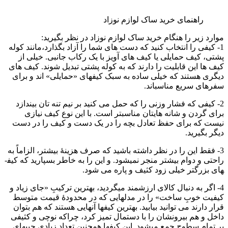
راهنمای خرید ساک لوازم نوزاد
موارد زیر را هنگام خرید ساک لوازم نوزاد در نظر بگیرید:
1- کیفی را انتخاب کنید که دست های شما را آزاد بگذارد،مانند کوله
پشتی، کیف حمایلی یا کیف های آویز با یک رکاب جانبی. خیلی از
کیف­ ها این قابلیت را دارند که به کوله­ پشتی تبدیل شوند. کیف ­های
دیگری هستند که خیلی ساده به سبک کیف­های «حمایلی» اند و برای
سفرهای سریع مناسب­اند.
2- کیفی که فشار وزنی را که حمل می­ کنید بر نیم تنه­ تان بیندازد
برای گردن و شانه­ هایتان مناسب­تر است. با این نوع کیف نیازی
نیست که برای حفظ تعادل بچه­ را در یک دست و کیف را در دست
دیگر بگیرید.
3- فقط این را در نظر داشته باشید که صرف هزینۀ بیشتر، الزاماً به
راحتی و دوام بیشتر منجر نمی­شود. و این را به خاطر بسپارید که کیف­
های بزرگتر خیلی زود کثیف و پاره می ­شود.
4- اگر به دنبال کالای ارزشمند می­گردید، بهترین ترکیبِ «جای زیاد و
کیفیت خوبِ ساخت» را در مدل­هایی که در محدودۀ قیمت متوسط
قرار دارند می ­توانید بیابید. بهترین کیف­ها آن­هایی هستند که هم بتوان
داخل و هم بیرونشان را با دستمال تمیز کرد، چراکه نوچی و کثیفی
بر تمام سطوح جمع می­شود. این کیف­ها همچنین تعداد زیادی جیب­های