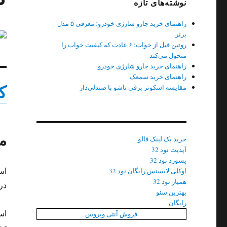
نوشته‌های تازه
راهنمای خرید جارو شارژی خودرو؛ معرفی ۵ مدل
برتر
روتین قبل از خواب؛ ۶ عادت که کیفیت خواب را
متحول می‌کند
راهنمای خرید جارو شارژی خودرو
راهنمای خرید سمعک
ک
مقایسه اسکوتر برقی تاشو با صندلی‌دار
م
خرید بک لینک فالو
آپدیت نود 32
پسورد نود 32
اس
اوکلی لایسنس رایگان نود 32
همیار نود 32
در
بهترین سئو
رایگان
اس
فروش آنتی ویروس