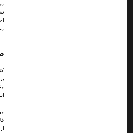
می
تش
اخ
مح
ضد
کن
پو
مق
اس
مو
قا
از