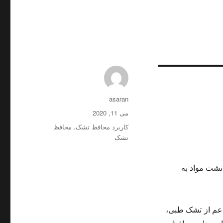
نویسنده
asaran
ارسال
می 11, 2020
شده
برچسب‌ها
کاربرد محافظ تشک
،
محافظ
در
تشک
نشت مواد به
اعم از تشک طبی،