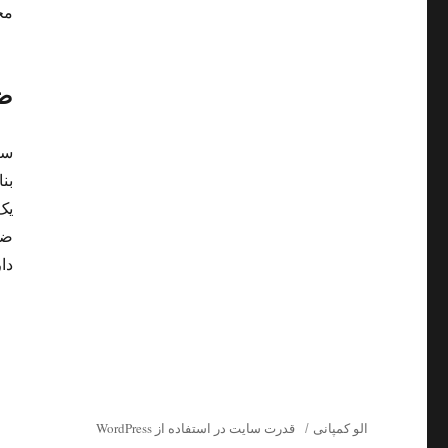
مح
ضد
سا
بن
یک
ضد
دا
الو کمپانی
قدرت سایت در استفاده از WordPress