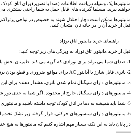
مانیتورها یک وسیله دریافت اطلاعات (صدا یا تصویر) برای اتاق کودک و
خواهید ببرید. مسلما گیرنده های قابل حمل به شما راحتی بیشتری می 
مانیتورها ممکن است دچار اختلال شوند به خصوص در نواحی پرتراکم. ما
قبل از خرید آن را در خانه تان امتحان کنید.
راهنمای خرید مانیتور اتاق نوزاد
قبل از خرید مانیتور اتاق نوزاد به ویژگی های زیر توجه کنید:
1- صدای شما می تواند برای نوزادی که گریه می کند اطمینان بخش باشد و همچنان که کودک شما بزرگتر می شود ارتباط داخلی به شما امکان می دهد که از اتاق های مختلف ارتباط با اوبرقرار کنید.
2- باتری قابل شارژ یا آداپتور AC برای مواقع ضروری و قطع بودن برق.
3- مانیتورهای دارای سیگنال تمام شدن باتری. هشدار دهنده برای این که مانیتور شما در حال اتمام شارژ است و باید آن را به شارژ بزنید.
4- مانیتورهای دارای سیگنال خارج از محدوده. اگر شما به حدی دور شده اید که نمی توانید سیگنال را دریافت کنید یک هشدار صوتی به شما اطلاع می دهد.
5- شما باید همیشه به دما در اتاق کودک توجه داشته باشید و مانیتوری که شامل تعیین دما است می تواند یک خرید را برای شما حذف کند.
6- مانیتورهای دارای سنسورهای حرکتی. قرار گرفته زیر تشک تخت, این سنسورها اگر کودک برای دوره ای طولانی تر از حد معمول تکان نخورد به شما هشدار می دهند.
در پایان باید به این نکته بسیار مهم اشاره کنیم که مانیتورها به هیچ