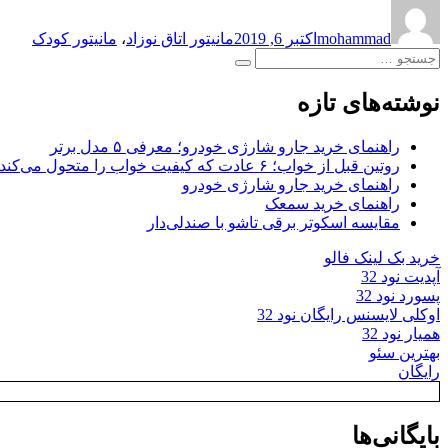
نویسنده
ارسال
برچسب‌ها
شده
mohammad
اکتبر 6, 2019
مانیتور اتاق نوزاد
،
مانیتور کودک
در
جستجو
جستجو
برای:
نوشته‌های تازه
راهنمای خرید جارو شارژی خودرو؛ معرفی ۵ مدل برتر
روتین قبل از خواب؛ ۶ عادت که کیفیت خواب را متحول می‌کند
راهنمای خرید جارو شارژی خودرو
راهنمای خرید سمعک
مقایسه اسکوتر برقی تاشو با صندلی‌دار
خرید بک لینک فالو
آپدیت نود 32
پسورد نود 32
اوکلی لایسنس رایگان نود 32
همیار نود 32
بهترین سئو
رایگان
بایگانی‌ها