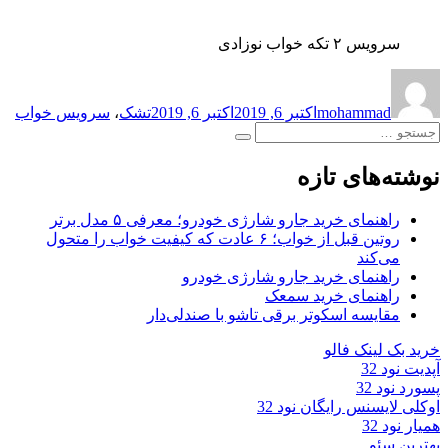
سرویس ۲ تکه خواب نوزادی
نویسنده
ارسال
برچسب‌ها
شده
mohammad
اکتبر 6, 2019
اکتبر 6, 2019
تشک
،
سرویس خواب
در
جستجو
جستجو
برای:
نوشته‌های تازه
راهنمای خرید جارو شارژی خودرو؛ معرفی ۵ مدل برتر
روتین قبل از خواب؛ ۶ عادت که کیفیت خواب را متحول
می‌کند
راهنمای خرید جارو شارژی خودرو
راهنمای خرید سمعک
مقایسه اسکوتر برقی تاشو با صندلی‌دار
خرید بک لینک فالو
آپدیت نود 32
پسورد نود 32
اوکلی لایسنس رایگان نود 32
همیار نود 32
بهترین سئو