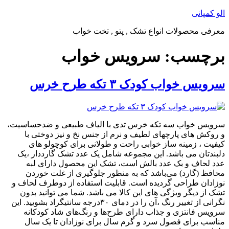
پرش
الو کمپانی
به
معرفی محصولات انواع تشک , پتو , تخت خواب
محتوا
برچسب:
سرویس خواب
سرویس خواب کودک ۳ تکه طرح خرس
سرویس خواب سه تکه خرس تدی با الیاف طبیعی و ضدحساسیت،
و روکش های پارچهای لطیف و نرم از جنس نخ و نیز دوختی با
کیفیت ، زمینه ساز خوابی راحت و طولانی برای کوچولو های
دلبندتان می باشد. این مجموعه شامل یک عدد تشک گارددار ،یک
عدد لحاف و بک عدد بالش است، تشک این محصول دارای لبه
محافظ (گارد) می‌باشد که به منظور جلوگیری از غلت خوردن
نوزادان طراحی گردیده است. قابلیت استفاده از دوطرف لحاف و
تشک از دیگر ویژگی های این کالا می باشد. شما می توانید بدون
نگرانی از تغییر رنگ ،آن را در دمای ۳۰درجه سانتیگراد بشویید. این
سرویس فانتزی و جذاب دارای طرح‌ها و رنگ‌های شاد کودکانه
مناسب برای فصول سرد و گرم سال برای نوزادان تا یک سال