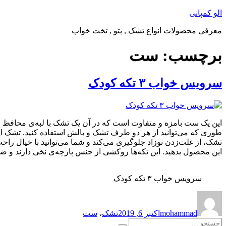
پرش
الو کمپانی
به
معرفی محصولات انواع تشک , پتو , تخت خواب
محتوا
برچسب:
ست
سرویس خواب ۳ تکه کودک
این یک ست بامزه و متفاوت است که در آن یک تشک با لبه‌ی محافظ و 
تشک، از غلت‌زدن نوزاد جلوگیری می‌کند و شما می‌توانید با خیال را
این محصول بدهید. این تکه‌ها روکشی از جنس پارچه‌ی نخی دارند و 
سرویس خواب ۳ تکه کودک
نویسنده
ارسال
برچسب‌ها
شده
mohammad
اکتبر 6, 2019
تشک
،
ست
در
جستجو