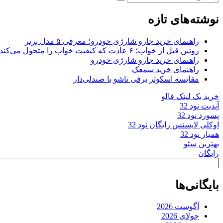
جستجو
برای:
نوشته‌های تازه
راهنمای خرید جارو شارژی خودرو؛ معرفی ۵ مدل برتر
روتین قبل از خواب؛ ۶ عادت که کیفیت خواب را متحول می‌کند
راهنمای خرید جارو شارژی خودرو
راهنمای خرید سمعک
مقایسه اسکوتر برقی تاشو با صندلی‌دار
خرید بک لینک فالو
آپدیت نود 32
پسورد نود 32
اوکلی لایسنس رایگان نود 32
همیار نود 32
بهترین سئو
رایگان
بایگانی‌ها
آگوست 2026
جولای 2026