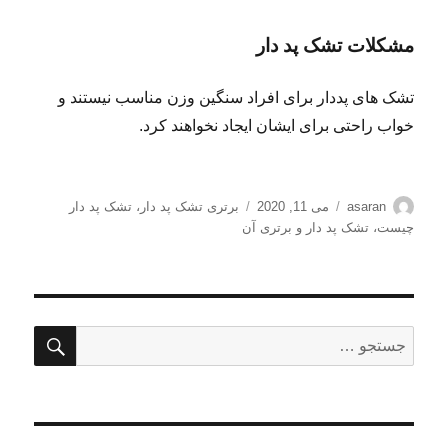
مشکلات تشک پد دار
تشک های پددار برای افراد سنگین وزن مناسب نیستند و
خواب راحتی برای ایشان ایجاد نخواهند کرد.
نویسنده
ارسال
برچسب‌ها
asaran
می 11, 2020
برتری تشک پد دار
،
تشک پد دار
شده
چیست
،
تشک پد دار و برتری آن
در
جستج
جستجو
برای: