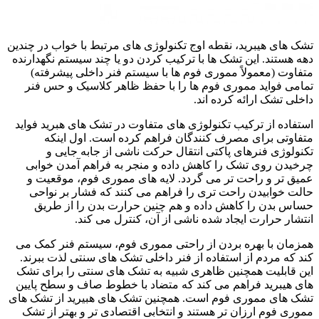
تشک های هیبرید، نقطه اوج تکنولوژی های مرتبط با خواب در چندین
دهه هستند. این تشک ها با ترکیب کردن دو یا چند سیستم نگهدارنده
متفاوت (معمولاً مموری فوم ها با سیستم فنر داخلی پیشرفته)
تمامی فواید مموری فوم ها را با حفظ ظاهر کلاسیک و حس فنر
داخلی تشک ارائه کرده اند.
استفاده از ترکیب تکنولوژی های متفاوت در تشک های هبرید فواید
متفاوتی برای مصرف کنندگان فراهم کرده است. اول اینکه
تکنولوژی فنرهای پاکتی انتقال حرکت ناشی از جابه جایی و
چرخیدن روی تشک را کاهش داده و منجر به فراهم آمدن خوابی
عمیق تر و راحت تر می گردد. لایه های مموری فوم، موقعیت و
حالت خوابیدن راحت تری را فراهم می کنند که فشار بر نواحی
حساس بدن را کاهش داده و هم چنین حرارت بدن را از طریق
انتشار حرارت ایجاد شده ناشی از آن، کنترل می کند.
همزمان با بهره بردن از راحتی مموری فوم، سیستم فنر کمک می
کند که مردم از استفاده از فنر داخلی تشک های سنتی لذت ببرند.
این قابلیت همچنین ظاهری شبیه به تشک های سنتی را برای تشک
های هیبرید فراهم می کند که متضاد با خطوط صاف و سطح پایین
تشک های مموری فوم است. همچنین تشک های هبیرید از تشک های
مموری فوم ارزان تر هستند و انتخابی اقتصادی تر و بهتر از تشک