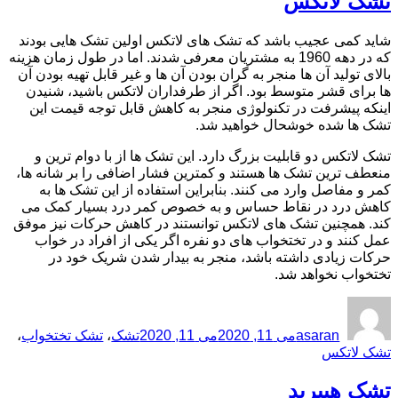
تشک لاتکس
شاید کمی عجیب باشد که تشک های لاتکس اولین تشک هایی بودند
که در دهه 1960 به مشتریان معرفی شدند. اما در طول زمان هزینه
بالای تولید آن ها منجر به گران بودن آن ها و غیر قابل تهیه بودن آن
ها برای قشر متوسط بود. اگر از طرفداران لاتکس باشید، شنیدن
اینکه پیشرفت در تکنولوژی منجر به کاهش قابل توجه قیمت این
تشک ها شده خوشحال خواهید شد.
تشک لاتکس دو قابلیت بزرگ دارد. این تشک ها از با دوام ترین و
منعطف ترین تشک ها هستند و کمترین فشار اضافی را بر شانه ها،
کمر و مفاصل وارد می کنند. بنابراین استفاده از این تشک ها به
کاهش درد در نقاط حساس و به خصوص کمر درد بسیار کمک می
کند. همچنین تشک های لاتکس توانستند در کاهش حرکات نیز موفق
عمل کنند و در تختخواب های دو نفره اگر یکی از افراد در خواب
حرکات زیادی داشته باشد، منجر به بیدار شدن شریک خود در
تختخواب نخواهد شد.
نویسنده
ارسال
برچسب‌ها
شده
asaran
می 11, 2020
می 11, 2020
تشک
،
تشک تختخواب
،
در
تشک لاتکس
تشک هیبرید