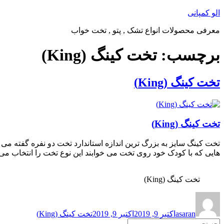
پرش
الو کمپانی
به
معرفی محصولات انواع تشک , پتو , تخت خواب
محتوا
برچسب:
تخت کینگ (King)
تخت کینگ (King)
تخت کینگ (King)
هایی که با کودک خود روی تخت می خوابند این نوع تخت را انتخاب می 
تخت کینگ (King)
نویسنده
ارسال
برچسب‌ها
شده
asaran
اکتبر 9, 2019
اکتبر 9, 2019
تخت کینگ (King)
در
جستجو