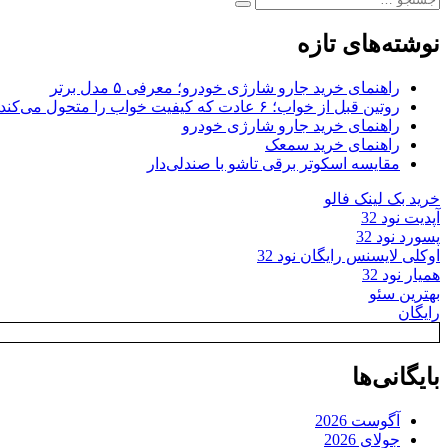
جستجو
برای:
نوشته‌های تازه
راهنمای خرید جارو شارژی خودرو؛ معرفی ۵ مدل برتر
روتین قبل از خواب؛ ۶ عادت که کیفیت خواب را متحول می‌کند
راهنمای خرید جارو شارژی خودرو
راهنمای خرید سمعک
مقایسه اسکوتر برقی تاشو با صندلی‌دار
خرید بک لینک فالو
آپدیت نود 32
پسورد نود 32
اوکلی لایسنس رایگان نود 32
همیار نود 32
بهترین سئو
رایگان
بایگانی‌ها
آگوست 2026
جولای 2026