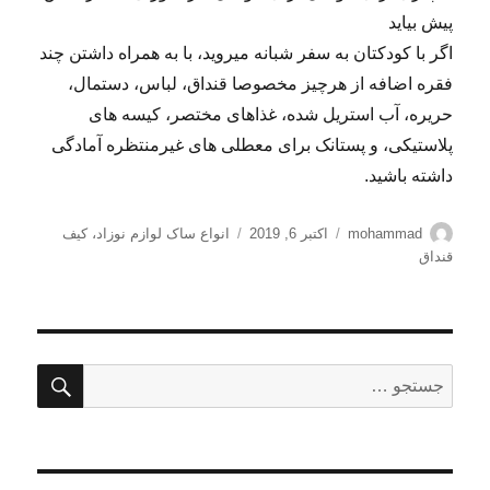
پیش بیاید
اگر با کودکتان به سفر شبانه می­روید، با به همراه داشتن چند
فقره اضافه از هرچیز مخصوصا قنداق­، لباس، دستمال،
حریره، آب استریل شده، غذاهای مختصر، کیسه­ های
پلاستیکی، و پستانک برای معطلی ­های غیرمنتظره آماد­گی
داشته باشید.
نویسنده
ارسال
برچسب‌ها
mohammad
اکتبر 6, 2019
انواع ساک لوازم نوزاد
،
کیف
شده
قنداق
در
جستج
جستجو
برای: