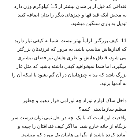
قنداقی که قبل از پر شدن بیشتر از 1.5 کیلوگرم وزن دارد
به محض آنکه قنداق­ها و چیز­های دیگر را بدان اضافه کنید
تبدیل به باری سنگین می­شود.
11- کیف بزرگتر الزاماً بهتر نیست. شما به کیفی نیاز دارید
که اندازه­اش مناسب باشد. به مرور که فرزندتان بزرگتر
می­ شود، قنداق ­هایش و بطری­ هایش نیز فضای بیشتری
می­گیرد. اما شما نمی­خواهید کیفی داشته باشید که مثل غار
بزرگ باشد که مدام چیزهایتان در آن گم بشود یا اینکه آن را
به آدمها بزنید.
داخل ساک لوازم نوزاد چه لوزامی قرار دهیم و چطور
منظم سازماندهی کنیم؟
واقعیت این است که با یک بچه در بغل نمی­ توان درست سر
بزنگاه از خانه خارج شد. اما اگر کیف قنداقتان را چیده و
آماده کرده باشید از نگرانی­ هایتان یک مورد کم می­شود.