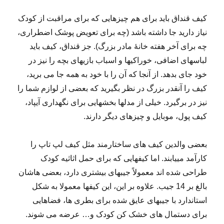
کیف قنداق باید برای هم چیزهایی که برای مراقبت از کودک
نیاز دارید جا داشته باشد (چه برای تعویض پوشک اضطراری،
چه برای آخر هفته خانۀ مادر بزرگ). جز قنداق، کیف باید
لباس­های اضافی، خوراکی­ها و اسباب ­بازی­های بچه را نیز در
خود جای بدهد. از آنجا که آن را با خود به همه ­جا می­ برید،
کیف را آنقدر بزرگ در نظر بگیرید که بعضی از لوازم شما را
نیز در برگیرد. خیلی از مدل­ها بخش­هایی برای نگه­داری آی­پاد،
کیف پول، موبایل و چیزهای دیگر دارند.
بعضی والدین کیف ­های ساختار­مند مثل کیف لپ ­تاپ را
کارآمد می­یابند. اما کیف­هایی که برای حمل اثاثیه کودک
طراحی شده ­اند معمولاً جیب­های بیشتری دارد، بعضی­ هاشان
بالغ بر 14 جیب. علاوه بر این، این کیف­ها معمولا به شکل
استاندارد با جیب­های عایق ­شده برای بطری ­ها، فضاهایی
برای دستمال­ های خشک­ کن کودک و… عرضه می ­شوند.