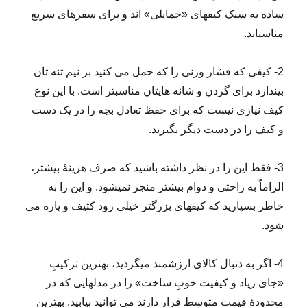
ساده به سبک کیف­های «حمایلی» اند و برای سفرهای سریع
مناسب­اند.
2- کیفی که فشار وزنی را که حمل می­ کنید بر نیم تنه­ تان
بیندازد برای گردن و شانه­ هایتان مناسب­تر است. با این نوع
کیف نیازی نیست که برای حفظ تعادل بچه­ را در یک دست
و کیف را در دست دیگر بگیرید.
3- فقط این را در نظر داشته باشید که صرف هزینۀ بیشتر،
الزاماً به راحتی و دوام بیشتر منجر نمی­شود. و این را به
خاطر بسپارید که کیف­های بزرگتر خیلی زود کثیف و پاره می
­شود.
4- اگر به دنبال کالای ارزشمند می­گردید، بهترین ترکیبِ
«جای زیاد و کیفیت خوبِ ساخت» را در مدل­هایی که در
محدودۀ قیمت متوسط قرار دارند می ­توانید بیابید. بهترین