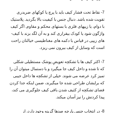
7- نقاط تحت فشار کیف باید با پرچ یا کوک­های ضربدری
تقویت شده باشد. دنبال جنس با کیفیت بالا بگردید. پلاستیک
با­ دوام، یا زیپ­های فلزی با بست­های محکم و مقاوم. اگر کیف
واژگون شود یا کودک بی­قراری کند و به آن لگد بزند با کیف­
های زیپی در قیاس با دکمه­ های مغناطیسی خیالتان راحت
است که وسایل از کیف بیرون نمی­ ریزد.
7- اکثر کیف ­ها با تشکچه تعویضِ پوشک مستطیلی شکلی
که تا شده و داخل کیف جا می­گیرد و با دستمال می­توان آن را
تمیز کرد عرضه می ­شوند. خیلی از تشکچه­ ها داخل جیبی
که برایشان طراحی شده جا می­گیرند، ضمن اینکه جدا کردن
فضای تشکچه از کثیف ­شدن باقی کیف جلوگیری می­ کند،
پیدا کردنش را نیز آسان می­کند.
8- در انتخاب جنس پارچه صدها گزینه وجود دارد، از