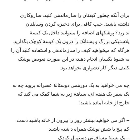
برای آنکه چطور کیف­تان را سازمان­دهی کنید، سازوکاری
داشته باشید. جیب کافی برای ذخیره کردن وسایلتان
ندارید؟ پوشک­های اضافه را می­توانید داخل یک کیسۀ
پلاستیکی بزرگ و پستانک را درون یک کیسۀ کوچک بگذارید.
هرگاه که می­خواهید کیف را سازماندهی و استفاده کنید آن را
به شیوۀ یکسان انجام دهید، در این صورت تعویض پوشک
کثیف دیگر کار دشواری نخواهد بود.
چه می­ خواهید به یک دورهمی دوستانۀ عصرانه بروید چه به
یک سفر یک هفته­ ای، سیاهۀ زیر به شما کمک می­ کند که
خارج از خانه آماده باشید:
– اگر می­ خواهید بیشتر روز را بیرون از خانه باشید دست
کم پنج یا شش پوشک همراه داشته باشید
– یک بستۀ مسافرتی دستمال کودک