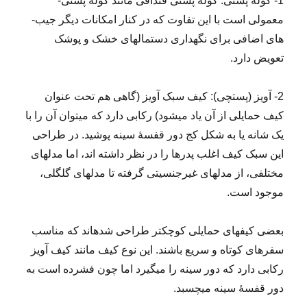
1- کوله­ پشتی: کوله­ پشتی­ قنداقی مانند کوله­ پشتی­
معمولی است با این تفاوت که در کنار امکانات دیگر جیب­
های اضافی برای نگه­داری دستمال­های خشک و پوشک
تعویض دارد.
2- آویز (پستچی): کیف سبک آویز (گاهی هم تحت عنوان
کیف­ حمایلی از آن یاد می­شود) رکابی دارد که می­توان آن را با
یک شانه یا به شکل کج دور قفسۀ سینه پوشید. در طراحی
این سبک کیف اغلب پدر­ها را در نظر داشته ­اند، اما مدل­های
مختلفی، از مدل­های غیرجنسیتی گرفته تا مدل­های گل­گلی،
موجود است.
بعضی کیف­های حمایلی کوچکتر طراحی شده­اند که مناسب
سفر­های کوتاه و سریع باشند. این نوع کیف­ مانند کیف آویز
رکابی دارد که دور سینه را می­گیرد اما چون فشرده است به
دور قفسۀ سینه می­چسبد.