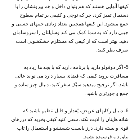
کیف­ها آن­هایی هستند که هم بتوان داخل و هم بیرونشان را با
دستمال تمیز کرد، چراکه نوچی و کثیفی بر تمام سطوح
جمع می­شود. این کیف­ها همچنین تعداد زیادی جیب­های چسبی و
جیبی دارد که به شما کمک می­ کند وسایلتان را سروسامان
دهید. بهتر است که از کیفی که مستلزم خشک­شویی است
صرف نظر کنید.
5- اگر دوقولو دارید یا برنامه دارید که با بچه­ ها زیاد به
مسافرت بروید کیفی که فضای بسیار دارد می­ تواند عالی
باشد. اگر ترجیح می­دهید سبُک سفر کنید، دنبال چیز ساده و
جمع و جورتری باشید.
6- دنبال رکاب­های عریض، پُف­دار و قابل تنظیم باشید که
شانه­ هایتان را اذیت نکند. سعی کنید کیفی بخرید که درز­های
قوی و بسته دارد. درز بایست شستشو و استعمال را تاب
بیاورد و فرسوده نشود.