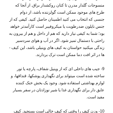
منسوجات گلدار مدرن تا کتان روکشدار براق. از آنجا که
طرح­ های موجود ممکن است گول­زننده باشد، از دوام
جنسی که انتخاب می­ کنید اطمینان حاصل کنید. کیفی که از
جنس نایلون ضدرطوبت یا میکروفیبر است کارآمدتر خواهد
بود؛ شما به کیفی نیاز دارید که هم از داخل و هم از بیرون به
راحتی با دستمال تمیز شود. اگر در آب ­و هوای سردسیر
زندگی می­کنید حواستان به کیف های وینیلی باشد، این کیف ­
ها در اثر افت دما ممکن است ترک بردارند.
9- جیب­ های داخلی ­ای که از وینیل شفاف، پارچه یا تور
ساخته شده­ است می­تواند برای نگهداری پوشک­ها، قنداق­ها، و
لوازم بهداشتی استفاده شود. وجود یک بخش خنک­ کننده
عایق­ دار برای نگهداری غذا یا شیر نوزادتان در سفر بسیار
مفید است.
10- وزن کیف را وقتی که کیف خالی است بسنجید. کیف