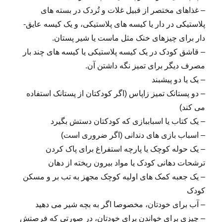
– غذاهای مختصر از قبیل غلات و تُردک در بسته ­های
پلاستیکی در دار یا کیسه­ های پلاستیکی، و یک کیسه عایق­
دار برای چیز­های خنک مثل ماست یا شیر پستان.
– قاشق کودک در یک کیسه پلاستیکی یا کیسه­ های چند بار
مصرف دیگر برای تمیز نگه­ داشتن آن.
– یک یا دو پیش­بند
– دو پستانک تمیز زاپاس (اگر کودکتان از پستانک استفاده
می­ کند)
– یک کتاب یا اسباب­بازی که کودکتان دستش بگیرد
– اسباب ­بازی ­های دندانی (اگر ضروری است)
– یک حوله کوچک یا پارچه استفراغ برای پاک کردن
ترشحات دهانی کودک یا مواد بیرون ریخته از دهان
– یک جعبه کمک­ های اولیه کوچک مجهز به تب­ بر و مسکن
کودک
– آب برای خودتان، مخصوصا اگر به بچه شیر می ­دهید
– چیزی برای خواندن برای خودتان، در صورتی که فرصتش