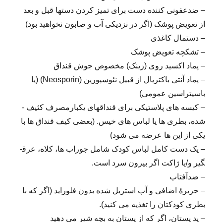
– ضدعفونی کننده دست برای تمیز کردن دست­ها قبل و بعد
از تعویض پوشک (اگر در نزدیکی آب و صابون نخواهید بود)
– دستمال کاغذی
– تشکچه تعویض پوشک
– پماد اکسید روی (زینک) مخصوص جوش قنداق
– پماد آنتی ­باکتریال از قبیل نئوسپورین (Neosporin) (یا
باسیتراسین عمومی)
– کیسه­ های پلاستیکی برای قنداق­های یکبار­مصرف کثیف ­
شده، بطری ­ها یا لباس ­های خیس. (بعضی کیف قنداق ­ها با
یکی از این­ ها عرضه می­ شود)
– یک دست کامل لباس کودک شامل جوراب­ ها، کلاه، عرق­
گیر و/یا ژاکت اگر بیرون سرد است.
– ضد­آفتاب
– حریرۀ اضافی و آب استریل­ شده بدون فلوراید (اگر که با
بطری کودکتان را تغذیه می ­کنید).
– پد پستان، اگر که از پستان به بچه شیر می ­دهید