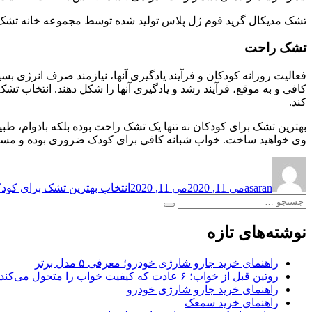
تشک مدیکال گرید فوم ژل پلاس تولید شده توسط مجموعه خانه تشک 
تشک راحت
فعالیت روزانه کودکان و فرآیند یادگیری آنها، نیازمند صرف انرژی بس
کافی و به موقع، فرآیند رشد و یادگیری آنها را شکل دهند. انتخاب 
کند.
بهترین تشک برای کودکان نه تنها یک تشک راحت بوده بلکه بادوام، ط
وی خواهید ساخت. خواب شبانه کافی برای کودک ضروری بوده و مستقی
نویسنده
ارسال
برچسب‌ها
شده
asaran
می 11, 2020
می 11, 2020
انتخاب بهترین تشک برای کود
در
جستجو
جستجو
برای:
نوشته‌های تازه
راهنمای خرید جارو شارژی خودرو؛ معرفی ۵ مدل برتر
روتین قبل از خواب؛ ۶ عادت که کیفیت خواب را متحول می‌کند
راهنمای خرید جارو شارژی خودرو
راهنمای خرید سمعک