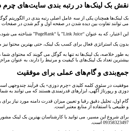
نقش بک لینک‌ها در رتبه بندی سایت‌های چرم 
بک لینک‌ها همچنان یکی از سه عامل اصلی رتبه بندی در الگوریتم گوگ
می توانند تفاوت بین دیده شدن در صفحه اول و گم شدن در صفحات بعدی
این اعتبار، که به عنوان “Link Juice” یا “PageRank” شناخته می شود، از سایت‌های دیگر به سایت شما منتقل می شود و به طور مستقیم بر قدرت دامنه و در نتیجه، رتبه بندی شما تاثیر می گذارد.
بدون یک استراتژی فعال برای کسب بک لینک، حتی بهترین محتوا نیز مم
به طور خلاصه، بک لینک‌ها نه تنها به گوگل می گویند که محتوای شما
بیشترین تعداد بک لینک‌های با کیفیت و مرتبط را دارند، به عنوان مر
جمع‌بندی و گام‌های عملی برای موفقیت
موفقیت در سئوی کلمه کلیدی «چرم دوزی» یک فرآیند چندوجهی است که
دوزی و رپورتاژ آگهی، ابزارهای قدرتمندی هستند که می توانند به شما ک
گام اول، تحلیل دقیق رقبا و تعیین میزان قدرت دامنه مورد نیاز برا
و طبیعی با استفاده از منابع معتبر است.
09358323497 است.