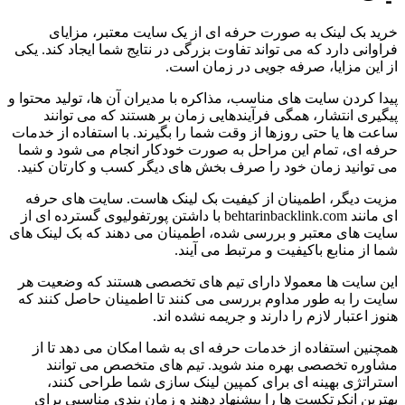
خرید بک لینک به صورت حرفه ای از یک سایت معتبر، مزایای
فراوانی دارد که می تواند تفاوت بزرگی در نتایج شما ایجاد کند. یکی
از این مزایا، صرفه جویی در زمان است.
پیدا کردن سایت های مناسب، مذاکره با مدیران آن ها، تولید محتوا و
پیگیری انتشار، همگی فرآیندهایی زمان بر هستند که می توانند
ساعت ها یا حتی روزها از وقت شما را بگیرند. با استفاده از خدمات
حرفه ای، تمام این مراحل به صورت خودکار انجام می شود و شما
می توانید زمان خود را صرف بخش های دیگر کسب و کارتان کنید.
مزیت دیگر، اطمینان از کیفیت بک لینک هاست. سایت های حرفه
ای مانند behtarinbacklink.com با داشتن پورتفولیوی گسترده ای از
سایت های معتبر و بررسی شده، اطمینان می دهند که بک لینک های
شما از منابع باکیفیت و مرتبط می آیند.
این سایت ها معمولا دارای تیم های تخصصی هستند که وضعیت هر
سایت را به طور مداوم بررسی می کنند تا اطمینان حاصل کنند که
هنوز اعتبار لازم را دارند و جریمه نشده اند.
همچنین استفاده از خدمات حرفه ای به شما امکان می دهد تا از
مشاوره تخصصی بهره مند شوید. تیم های متخصص می توانند
استراتژی بهینه ای برای کمپین لینک سازی شما طراحی کنند،
بهترین انکرتکست ها را پیشنهاد دهند و زمان بندی مناسبی برای