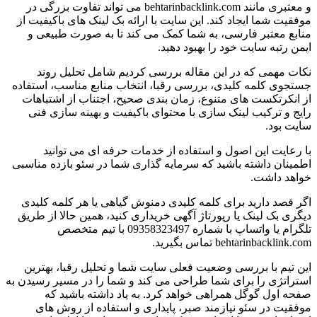
و معتبری مانند behtarinbacklink.com می تواند تفاوت بزرگی در
موفقیت شما ایجاد کند. این سایت با ارائه بک لینک های باکیفیت از
منابع معتبر فارسی، به شما کمک می کند تا به صورت طبیعی و
ایمن رتبه سایت خود را بهبود دهید.
نکات مهمی که در این مقاله بررسی کردیم شامل تحلیل روند
جستجوی کلمه کلیدی، بررسی رقبا، انتخاب منابع مناسب، استفاده
از انکرتکست های متنوع، زمان بندی صحیح، اجتناب از اشتباهات
رایج و ترکیب لینک سازی با محتوای باکیفیت و بهینه سازی فنی
سایت بود.
با رعایت این اصول و استفاده از خدمات حرفه ای می توانید
اطمینان داشته باشید که سرمایه گذاری شما در سئو بازده مناسبی
خواهد داشت.
اگر قصد دارید برای کلمه کلیدی دمنوش گیاهی یا هر کلمه کلیدی
دیگری بک لینک یا رپورتاژ آگهی خریداری کنید، همین حالا از طریق
تلگرام یا واتساپ با شماره 09358323497 با تیم متخصص
behtarinbacklink.com تماس بگیرید.
این تیم با بررسی وضعیت فعلی سایت شما و تحلیل رقبا، بهترین
استراتژی را برای شما طراحی می کند و شما را در مسیر رسیدن به
صفحه اول گوگل همراهی خواهد کرد. به یاد داشته باشید که
موفقیت در سئو نیازمند صبر، پایداری و استفاده از روش های