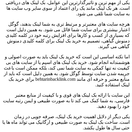
یکی از مهم ترین و تاثیرگذارترین این عوامل، بک لینک های دریافتی
است. هر بک لینک مانند یک رای اعتماد از سوی سایر وب سایت ها
به سایت شما تلقی می شود.
هرچه سایت های معتبرتر و مرتبط تری به شما لینک بدهند، گوگل
اعتبار بیشتری برای سایت شما قائل می شود. به همین دلیل است
که بسیاری از کسب و کارها برای افزایش رتبه خود در کلمه کلیدی
دمنوش گیاهی، تصمیم به خرید بک لینک برای کلمه کلیدی دمنوش
گیاهی می گیرند.
اما نکته اساسی این است که خرید بک لینک باید به صورت اصولی و
هوشمندانه انجام شود. خرید بک لینک های اسپم یا از سایت های بی
کیفیت نه تنها کمکی به سایت شما نمی کند، بلکه ممکن است باعث
جریمه شدن سایت توسط گوگل شود. به همین دلیل است که باید از
منابع معتبر و حرفه ای مانند behtarinbacklink.com برای خرید بک
لینک استفاده کنید.
این سایت با ارائه بک لینک های قوی و با کیفیت از منابع معتبر
فارسی، به شما کمک می کند تا به صورت طبیعی و ایمن رتبه سایت
خود را بهبود دهید.
یکی دیگر از دلایل اهمیت خرید بک لینک، صرفه جویی در زمان
است. ساخت بک لینک به صورت طبیعی و ارگانیک می تواند ماه ها یا
حتی سال ها طول بکشد.