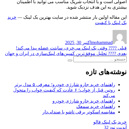
اصولی است و با انتخاب شریک مناسب می توانید با اطمینان
بیشتری به این هدف نزدیک شوید.
این مقاله اولین بار منتشر شده در سایت بهترین بک لینک —
خرید
بک لینک با کیفیت
نویسنده
ارسال
شده
mohammad
اکتبر 30, 2025
در
راهبری
نوشته
قبلی
????️ وقتی بک لینک می‌خری، سایتت عضله پیدا می‌کند!
قبلی:
نوشته
بعدی
???? تحلیل موفق‌ترین کمپین‌های لینک‌سازی در ایران و جهان
نوشته
جستجو
بعدی:
جستجو
برای:
نوشته‌های تازه
راهنمای خرید جارو شارژی خودرو؛ معرفی ۵ مدل برتر
روتین قبل از خواب؛ ۶ عادت که کیفیت خواب را متحول
می‌کند
راهنمای خرید جارو شارژی خودرو
راهنمای خرید سمعک
مقایسه اسکوتر برقی تاشو با صندلی‌دار
خرید بک لینک فالو
آپدیت نود 32