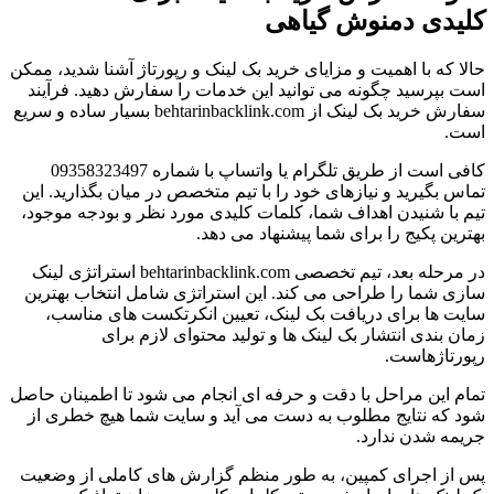
کلیدی دمنوش گیاهی
حالا که با اهمیت و مزایای خرید بک لینک و رپورتاژ آشنا شدید، ممکن
است بپرسید چگونه می توانید این خدمات را سفارش دهید. فرآیند
سفارش خرید بک لینک از behtarinbacklink.com بسیار ساده و سریع
است.
کافی است از طریق تلگرام یا واتساپ با شماره 09358323497
تماس بگیرید و نیازهای خود را با تیم متخصص در میان بگذارید. این
تیم با شنیدن اهداف شما، کلمات کلیدی مورد نظر و بودجه موجود،
بهترین پکیج را برای شما پیشنهاد می دهد.
در مرحله بعد، تیم تخصصی behtarinbacklink.com استراتژی لینک
سازی شما را طراحی می کند. این استراتژی شامل انتخاب بهترین
سایت ها برای دریافت بک لینک، تعیین انکرتکست های مناسب،
زمان بندی انتشار بک لینک ها و تولید محتوای لازم برای
رپورتاژهاست.
تمام این مراحل با دقت و حرفه ای انجام می شود تا اطمینان حاصل
شود که نتایج مطلوب به دست می آید و سایت شما هیچ خطری از
جریمه شدن ندارد.
پس از اجرای کمپین، به طور منظم گزارش های کاملی از وضعیت