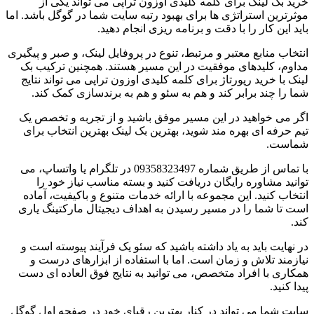
خرید بک لینک برای کلمه کلیدی اوزون تراپی می تواند یکی از
موثرترین استراتژی ها برای بهبود رتبه سایت شما در گوگل باشد. اما
باید این کار را با دقت و برنامه ریزی انجام دهید.
انتخاب منابع معتبر و مرتبط، تنوع در پروفایل لینک، و صبر و پیگیری
مداوم، کلیدهای موفقیت در این مسیر هستند. همچنین ترکیب بک
لینک با خرید رپورتاژ برای کلمه کلیدی اوزون تراپی می تواند نتایج
شما را چند برابر کند و هم به سئو و هم به برندسازی کمک کند.
اگر می خواهید در این مسیر موفق باشید و از تجربه و تخصص یک
تیم حرفه ای بهره مند شوید، بهترین بک لینک بهترین انتخاب برای
شماست.
با تماس از طریق شماره 09358323497 در تلگرام یا واتساپ، می
توانید مشاوره رایگان دریافت کنید و بسته مناسب نیاز خود را
انتخاب کنید. این مجموعه با ارائه خدمات متنوع و باکیفیت، آماده
است تا شما را در مسیر رسیدن به اهداف دیجیتال مارکتینگ یاری
کند.
در نهایت باید به یاد داشته باشید که سئو یک فرآیند پیوسته است و
نیازمند تلاش و زمان است. اما با استفاده از ابزارهای درست و
همکاری با افراد متخصص، می توانید به نتایج فوق العاده ای دست
پیدا کنید.
سایت شما می تواند در کنار بهترین رقبای خود در صفحه اول گوگل