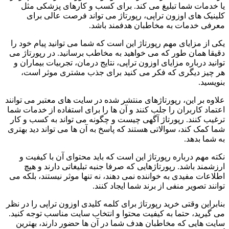
یا خدمات شما تبلیغ می کند. برای کسب و کارهای پزشکی مثل
کلینیک های اوزون تراپی، رپورتاژ می تواند فرصت عالی برای
معرفی خدمات به مخاطبان هدفمند باشد.
یکی از مزایای مهم رپورتاژ این است که شما می توانید پیام خود را
دقیقا همان طور که می خواهید به مخاطب برسانید. در رپورتاژ می
توانید درباره مزایای اوزون تراپی، نتایج درمان، تجربیات بیماران و
هر چیز دیگری که فکر می کنید برای جذب مشتری موثر است،
بنویسید.
علاوه بر این، رپورتاژهای منتشر شده در سایت های معتبر می توانند
اعتماد کاربران را جلب کنند و آن ها را برای استفاده از خدمات شما
ترغیب کنند. رپورتاژ آگهی چیست و چگونه می تواند به کسب و کار
شما کمک کند، سوالاتی هستند که پاسخ به آن ها می تواند دید بهتری
به شما بدهد.
نکته مهم درباره رپورتاژ این است که باید محتوای آن با کیفیت و
ارزشمند باشد. رپورتاژهایی که صرفا جنبه تبلیغاتی دارند و هیچ
اطلاعات مفیدی به خواننده نمی دهند، نه تنها موثر نیستند، بلکه می
توانند تصویر منفی از برند شما ایجاد کنند.
بنابراین وقتی خرید رپورتاژ برای کلمه کلیدی اوزون تراپی را در نظر
می گیرید، حتما به کیفیت محتوا و انتخاب سایت مناسب توجه کنید.
سایت هایی که مخاطبان هدف شما در آن ها حضور دارند، بهترین