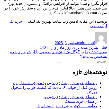
قرار بگیرد و شما بتوانید از افزایش ترافیک و مشتریان جدید بهره
مند شوید. پس همین حالا اولین قدم را بردارید و سفارش خود را در
سایت behtarinbacklink.com ثبت کنید.
نویسنده این مقاله ادمین وب سایت بهترین بک لینک —
خرید بک
لینک دائمی
نویسنده
ارسال
شده
mohammad
نوامبر 3, 2025
در
راهبری
نوشته
قبلی
بهترین هدیه برای روز مادر و زن 1404
قبلی:
نوشته
بعدی
???? چطور گوگل بک لینک‌های طبیعی را از خریداری‌شده
نوشته
بعدی:
تشخیص می‌دهد؟
جستجو
جستجو
برای:
نوشته‌های تازه
راهنمای خرید جارو شارژی خودرو؛ معرفی ۵ مدل برتر
روتین قبل از خواب؛ ۶ عادت که کیفیت خواب را متحول
می‌کند
راهنمای خرید جارو شارژی خودرو
راهنمای خرید سمعک
مقایسه اسکوتر برقی تاشو با صندلی‌دار