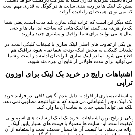
کرده باشید، سرمایه گذاری شما به سرعت بازگشت خواهد داشت.
نقش بک لینک ها در رتبه بندی سایت ها در گوگل به قدری مهم است
که نمی توان اهمیت آن را نادیده گرفت.
نکته دیگر این است که اثرات لینک سازی بلند مدت است. یعنی شما
یک بار هزینه می کنید، اما لینک هایی که ساخته اید، ماه ها و حتی
سال ها می توانند برای شما ترافیک و مشتری جدید بیاورند.
این یکی از تفاوت های اصلی لینک سازی با تبلیغات کلیکی است. در
تبلیغات کلیکی، به محض اینکه بودجه شما تمام شود، ترافیک هم
قطع می شود. اما در لینک سازی، اثرات آن ادامه دار است و شما
می توانید برای مدت طولانی از نتایج آن بهره مند شوید.
اشتباهات رایج در خرید بک لینک برای اوزون
تراپی
متاسفانه بسیاری از افراد به دلیل عدم آگاهی کافی، در فرآیند خرید
بک لینک دچار اشتباهاتی می شوند که نه تنها نتیجه مطلوبی نمی دهد،
بلکه می تواند آسیب جدی به سایت آن ها وارد کند.
یکی از رایج ترین اشتباهات، خرید بک لینک از سایت های اسپم و بی
کیفیت است. این سایت ها معمولا با قیمت های بسیار پایین لینک
ارائه می دهند، اما کیفیت آن ها بسیار ضعیف است و استفاده از آن
ها می تواند باعث جریمه شدن سایت توسط گوگل شود.