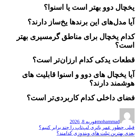
یخچال دوو بهتر است یا اسنوا؟
آیا مدل‌های این برندها یخ‌ساز دارند؟
کدام یخچال برای مناطق گرمسیری بهتر
است؟
قطعات یدکی کدام ارزان‌تر است؟
آیا یخچال های دوو و اسنوا قابلیت های
هوشمند دارند؟
فضای داخلی کدام کاربردی‌تر است؟
نویسنده
ارسال
شده
mohammad
فوریه 8, 2026
در
راهبری
نوشته
قبلی
چطور عمر باتری لپ‌تاپ را چند برابر کنیم؟
قبلی:
نوشته
بعدی
بهترین تبلت های ویندوزی کدامند؟
نوشته