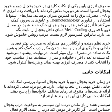
مصرف انرژی پایین یکی از نکات کلیدی در خرید یخچال دوو و خرید
یخچال اسنوا است. هر دو برند تلاش کرده‌اند با دریافت رده انرژی A
و A+ ، مصرف برق را به کمترین میزان برسانند. مدل‌های اسنوا با
استفاده از فناوری Thermotechnology و عایق‌های به‌روز، کمک
می‌کنند تا انرژی کمتر هدر برود و هوای خنک حفظ شود. در مقابل،
دوو با فناوری Metal Cooling دمای داخل یخچال را ثابت نگه
می‌دارد، بنابراین کمپرسور لازم نیست مرتب روشن خاموش شود.
خرید نظم دهنده و ارگانایزر هم می‌تواند به مدیریت بهتر فضای
داخلی و جلوگیری از باز و بسته شدن مکرر درب کمک کند و همین
نکات ساده در مصرف برق موثر است. در نهایت، پیشنهاد می‌شود
که بسته به تعداد افراد خانواده و میزان استفاده، مدل مناسب خود
را انتخاب کنید تا مصرف انرژی بهینه بماند و هزینه‌ها کنترل شود.
امکانات جانبی
در زمان خرید یخچال دوو یا خرید یخچال اسنوا، بررسی امکانات
جانبی نقش مهمی در انتخاب نهایی دارد. هر دو برند سعی کرده‌اند با
ارائه قابلیت‌های متنوع، نیازهای مختلف خانواده‌ها را پاسخ دهند.
امکانات جانبی کلیدی این دو برند عبارتند از:
سیستم هشدار باز ماندن درب: این سیستم به موقعیت درب یخچال
حساس است. اگر کاربر فراموش کند درب را ببندد، آلارم فعال