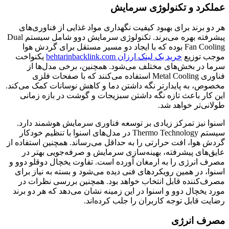
عملکرد و تکنولوژی سرمایش
هر دو برند برای بهبود کیفیت نگهداری مواد غذایی از فناوری‌های
پیشرفته بهره می‌برند. تکنولوژی سرمایش دوو شامل سیستم Dual
Fan Cooling بوده که با ایجاد دو مسیر مستقل برای گردش هوا
موجب توزیع
خرید بک لینک ارزان behtarinbacklink.com
یکنواخت
سرما در بخش‌های مختلف می‌شود. همچنین، برخی مدل‌ها از
فناوری Metal Cooling استفاده می‌کنند که با صفحات فلزی
مخصوص، به پایدارتر نگه داشتن دما و کاهش نوسانات کمک می‌کند.
این کار باعث تازه نگه داشتن سبزیجات و گوشت در بازه زمانی
طولانی‌تر خواهد شد.
اسنوا نیز تمرکز زیادی بر توسعه فناوری سرمایش هوشمند دارد.
سیستم Thermo Technology در مدل‌های اسنوا با تنظیم خودکار
گردش هوا، افت حرارتی را به حداقل می‌رساند. همچنین استفاده از
عایق‌های پیشرفته، بهینه‌سازی سرمایش و صرفه‌جویی بهتر در
مصرف انرژی را به ارمغان آورده است. تفاوت یخچال دوقلو دوو و
اسنوا، در همین رویکردهای فنی دیده می‌شود و بسته به نیاز برای
مصرف‌کننده قابل انتخاب خواهد بود. همچنین بررسی نظرات در
مورد یخچال دوو و اسنوا در این زمینه نشان می‌دهد که هر دو برند
رضایت قابل توجه کاربران را جلب کرده‌اند.
مصرف انرژی