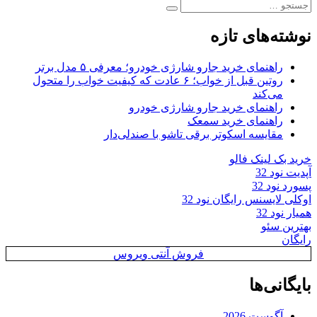
جستجو
بعدی:
جستجو
برای:
نوشته‌های تازه
راهنمای خرید جارو شارژی خودرو؛ معرفی ۵ مدل برتر
روتین قبل از خواب؛ ۶ عادت که کیفیت خواب را متحول
می‌کند
راهنمای خرید جارو شارژی خودرو
راهنمای خرید سمعک
مقایسه اسکوتر برقی تاشو با صندلی‌دار
خرید بک لینک فالو
آپدیت نود 32
پسورد نود 32
اوکلی لایسنس رایگان نود 32
همیار نود 32
بهترین سئو
رایگان
فروش آنتی ویروس
بایگانی‌ها
آگوست 2026