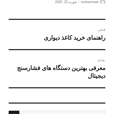
نویسنده
ارسال
mohammad
فوریه 23, 2026
شده
در
راهبری
قبلی
نوشته
راهنمای خرید کاغذ دیواری
نوشته
قبلی:
بعدی
معرفی بهترین دستگاه های فشارسنج
نوشته
بعدی:
دیجیتال
جستج
جستجو