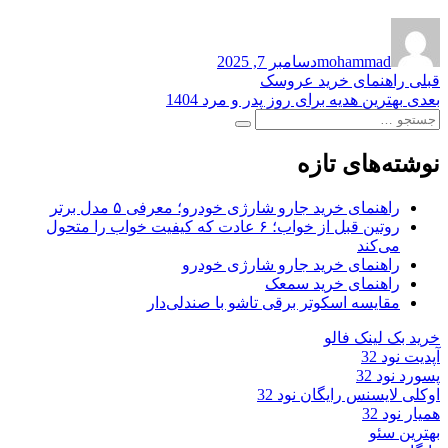
نویسنده
ارسال
شده
mohammad
دسامبر 7, 2025
در
راهبری
نوشته
قبلی
راهنمای خرید عروسک
قبلی:
نوشته
بعدی
بهترین هدیه برای روز پدر و مرد 1404
نوشته
جستجو
بعدی:
جستجو
برای:
نوشته‌های تازه
راهنمای خرید جارو شارژی خودرو؛ معرفی ۵ مدل برتر
روتین قبل از خواب؛ ۶ عادت که کیفیت خواب را متحول
می‌کند
راهنمای خرید جارو شارژی خودرو
راهنمای خرید سمعک
مقایسه اسکوتر برقی تاشو با صندلی‌دار
خرید بک لینک فالو
آپدیت نود 32
پسورد نود 32
اوکلی لایسنس رایگان نود 32
همیار نود 32
بهترین سئو