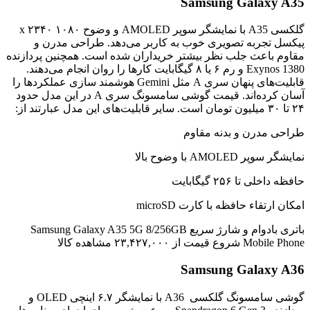
Samsung Galaxy A35
گلکسی A35 با نمایشگر سوپر AMOLED و وضوح ۱۰۸۰ x ۲۳۴۰
پیکسل تجربه تصویری خوب به کاربر می‌دهد. طراحی مدرن و
مقاوم باعث جلب نظر بیشتر خریداران شده است. همچنین پردازنده
Exynos 1380 و رم ۶ یا ۸ گیگابایت کارها را روان انجام می‌دهند.
قابلیت‌های پنهان سری A مثل Gemini هوشمند سازی عملکردها را
آسان کرده‌اند. قیمت گوشی سامسونگ سری A در این مدل حدود
۲۴ تا ۳۰ میلیون تومان است. سایر قابلیت‌های این مدل عبارتند از:
طراحی مدرن و بدنه مقاوم
نمایشگر سوپر AMOLED با وضوح بالا
حافظه داخلی تا ۲۵۶ گیگابایت
امکان ارتقاء حافظه با کارت microSD
باتری بادوام و شارژ سریع Samsung Galaxy A35 5G 8/256GB
Mobile Phone شروع قیمت از ۲۳,۴۲۷,۰۰۰ مشاهده کالا
Samsung Galaxy A36
گوشی سامسونگ گلکسی A36 با نمایشگر ۶.۷ اینچی OLED و