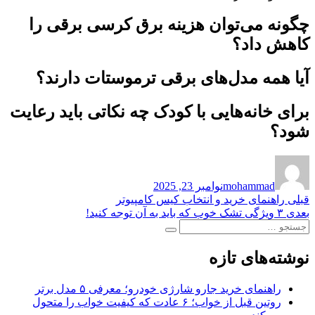
چگونه می‌توان هزینه برق کرسی برقی را
کاهش داد؟
آیا همه مدل‌های برقی ترموستات دارند؟
برای خانه‌هایی با کودک چه نکاتی باید رعایت
شود؟
نویسنده
ارسال
شده
mohammad
نوامبر 23, 2025
در
راهبری
نوشته
قبلی
راهنمای خرید و انتخاب کیس کامپیوتر
قبلی:
نوشته
بعدی
۳ ویژگی تشک خوب که باید به آن توجه کنید!
نوشته
جستجو
بعدی:
جستجو
برای:
نوشته‌های تازه
راهنمای خرید جارو شارژی خودرو؛ معرفی ۵ مدل برتر
روتین قبل از خواب؛ ۶ عادت که کیفیت خواب را متحول