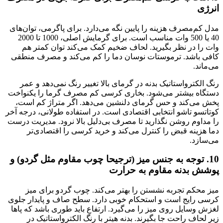
انرژی
مدل کم‌مصرف هزینه را پایین نگه می‌دارد. برای پاگرمی، توان‌های
40 یا 500 وات مناسب است. برای گرمایش اصلی، 1000 تا 2000
وات را در نظر بگیرید. لحاف ضخیم کمک می‌کند توان کمتر هم
کافی باشد. ترموستات نوسان دما را کم می‌کند و مصرف منطقی
می‌ماند.
رنگ الکترواستاتیک بدنه در گرمای بالا تغییر رنگ نمی‌دهد و عمر
دستگاه بیشتر می‌شود. بخاری کرسی کم مصرف گرما را یکنواخت
پخش می‌کند و حس گرمای دلنشین می‌دهد. اگر متراژ کم است،
کوتاتسو تاشو انتخابی اقتصادی است. در استفاده طولانی، درجه آخر
را مداوم روشن نگذارید تا مصرف بی‌دلیل بالا نرود. مدیریت درست
دما هزینه قبض را کنترل می‌کند و خرید کرسی را اقتصادی‌تر
می‌سازد.
10. توجه به جنس میز (ترجیحا چوب مقاوم مثل گردو) و
پوشش بدنه مقاوم به حرارت
میز محکم تجربه نشستن را بهتر می‌کند. چوب گردو برای میز
کرسی رایج است و استحکام خوبی دارد. سطح صاف و پایدار جلوی
لغزش وسایل روی میز را می‌گیرد. ارتفاع باید طوری باشد که پاها
زیر لحاف راحت جا بگیرند. بدنه هیتر با رنگ الکترواستاتیک در