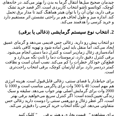
چیدمان صحیح مبل‌ها انتقال گرما به بدن را بهتر می‌کند. در خانه‌های
کوچک، کوتاتسو تاشو انتخاب کاربردی است. اگر قصد خرید تشک
برقی دارید، توان آن را با توان هیتر هماهنگ کنید تا مدار برق تحمل
کند. اندازه میز و طول لحاف هم بر راحتی نشستن اثر مستقیم دارد
و خرید کرسی را هدفمند می‌کند.
2. انتخاب نوع سیستم گرمایشی (ذغالی یا برقی)
دو انتخاب پیش رو دارید. زغالی حس قدیمی می‌دهد و گرمای عمیق
ایجاد می‌کند، اما منقل باید ایمن آماده شود و تهویه کافی باشد.
آماده‌سازی زغال زمان‌بر است و کنترل دما دستی انجام می‌شود.
برقی کنترل دقیق دارد، ترموستات دما را ثابت نگه می‌دارد و
قطع‌کن خودکار خطرات را کم می‌کند. نصب آسان است و نظافت
کمتر دردسر دارد. برای آپارتمان کوچک، برقی انتخاب راحت‌تری
است.
برای حیاط‌دار یا فضای سنتی، زغالی قابل‌قبول است. هزینه انرژی
هم مهم است؛ 40 یا 500 وات برای پاگرمی مناسب است و 1000 تا
2000 وات برای گرمایش اصلی بهتر جواب می‌دهد. سلیقه و سبک
زندگی تعیین‌کننده است؛ اگر کنترل سریع می‌خواهید برقی بهتر
است، اگر عطر زغال و دورهمی سنتی را دوست دارید زغالی حس
متفاوتی می‌دهد. این نگاه انتخاب خرید کرسی را دقیق‌تر می‌کند.
برای مشاهده ” قیمت بخاری و هیتر برقی ” کلیک کنید