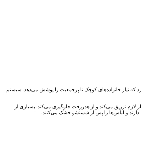
یت ساخت بالا و فناوری‌های نوآورانه معروف‌ هستند. این برند ظرفیت‌هایی بین 7.5 تا بیش از 12 کیلوگرم دارد که نیاز خانواده‌های کوچک تا پرجمعیت را پوشش می‌دهد. سیستم
و کامل انجام می‌دهد. قابلیت ezDispense™ نیز مواد شوینده را به مقدار لازم تزریق می‌کند و از هدررفت جلوگیری می‌کند. بسیاری از
 دارند و لباس‌ها را پس از شستشو خشک می‌کنند.