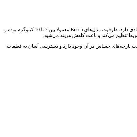
برند Bosch به ماندگاری و طراحی کاربردی معروف است. موتور EcoSilence Drive این برند بی‌صدا و کم‌مصرف عمل می‌کند و طول عمر زیادی دارد. ظرفیت مدل‌های Bosch معمولا بین 7 تا 10 کیلوگرم بوده و
 ویژه شستشوی سریع یا مناسب پارچه‌های حساس در آن وجود دارد و دسترسی آسان به قطعات