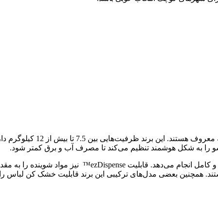
ماشین‌های لباسشویی LG به کیف
فناوری TurboWash™360° با پاشش چهار جهته آب، شستشو را سریع 
ستند. همچنین بعضی مدل‌های ترکیبی این برند قابلیت خشک کن لباس را