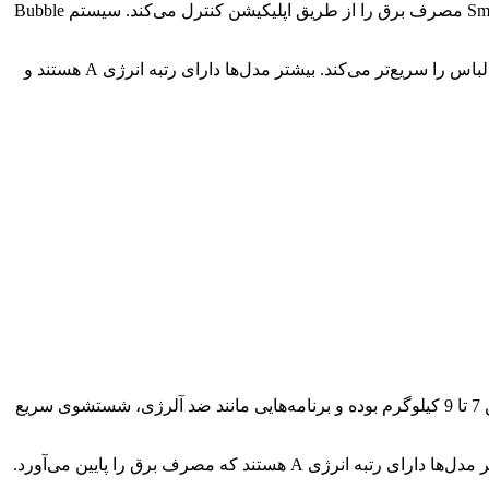
ماشین‌های لباسشویی Samsung ظاهر مدرن و امکانات هوشمند دارند و شستشو را با کیفیت بالا انجام می‌دهند. فناوری SmartThings AI Energy مصرف برق را از طریق اپلیکیشن کنترل می‌کند. سیستم Bubble
مدل‌های این برند معمولا بین 8 تا 12 کیلوگرم ظرفیت دارند و در برخی مدل‌ها سرعت چرخش تا 1600 دور در دقیقه می‌رسد که خشک شدن لباس را سریع‌تر می‌کند. بیشتر مدل‌ها دارای رتبه انرژی A هستند و
برند Whirlpool شاید به اندازه سه برند دیگر شناخته‌شده نباشد، اما کیفیت ساخت و امکانات آن رضایت‌بخش است. ظرفیت بیشتر مدل‌ها بین 7 تا 9 کیلوگرم بوده و برنامه‌هایی مانند ضد آلرژی، شستشوی سریع
فناوری مشابه موتور دایرکت درایو در این مدل‌ها استفاده شده است که لرزش و صدا را کاهش می‌دهد و عمر دستگاه را بیشتر می‌کند. بیشتر مدل‌ها دارای رتبه انرژی A هستند که مصرف برق را پایین می‌آورد.