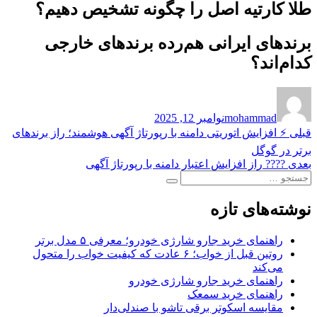
طلا کارتیه اصل را چگونه تشخیص دهیم؟
برندهای ایرانی هم‌رده برندهای خارجی
کدام‌اند؟
نویسنده
ارسال
شده
mohammad
نوامبر 12, 2025
در
راهبری
نوشته
قبلی
⚡ افزایش اتوریتی دامنه با رپورتاژ آگهی هوشمند؛ راز برندهای
قبلی:
نوشته
برتر در گوگل
نوشته
بعدی
???? راز افزایش اعتبار دامنه با رپورتاژ آگهی
جستجو
بعدی:
جستجو
برای:
نوشته‌های تازه
راهنمای خرید جارو شارژی خودرو؛ معرفی ۵ مدل برتر
روتین قبل از خواب؛ ۶ عادت که کیفیت خواب را متحول
می‌کند
راهنمای خرید جارو شارژی خودرو
راهنمای خرید سمعک
مقایسه اسکوتر برقی تاشو با صندلی‌دار