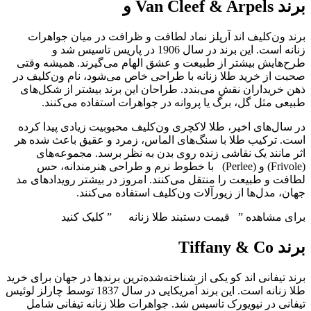
برند Van Cleef & Arpels و
برند ون‌کلیف اند آرپلز نماد لطافت و ظرافت در میان جواهرات
زنانه است. این برند در سال 1906 در پاریس تاسیس شد و
طرح‌هایش بیشتر از طبیعت و عشق الهام می‌گیرند. همیشه وقتی
صحبت از خرید طلا زنانه با طراحی خاص می‌شود، نام ون‌کلیف در
ذهن خریداران نقش می‌بندد. طراحان این برند بیشتر از شکل‌های
طبیعی مثل گل، برگ یا پروانه در جواهرات استفاده می‌کنند.
در سال‌های اخیر، طلا لاکچری ون‌کلیف محبوبیت زیادی پیدا کرده
است. ترکیب طلا با سنگ‌های الماس، زمرد و عقیق باعث شده هر
اثر مانند یک نقاشی زنده روی بدن به نظر برسد. مجموعه‌های
(Frivole) و (Perlee) با خطوط نرم و طراحی هنرمندانه، حس
لطافت و طبیعت را منتقل می‌کنند. امروز در بیشتر رویدادهای مد
جهان، مدل‌ها از زیورآلات ون‌کلیف استفاده می‌کنند.
برای مشاهده ” قیمت دستبند طلا زنانه ” کلیک کنید
برند Tiffany & Co
برند تیفانی اند کو یکی از شناخته‌شده‌ترین برندها در جهان برای خرید
طلا زنانه است. این برند آمریکایی در سال 1837 توسط چارلز لوئیس
تیفانی در نیویورک تاسیس شد. جواهرات طلا زنانه تیفانی شامل