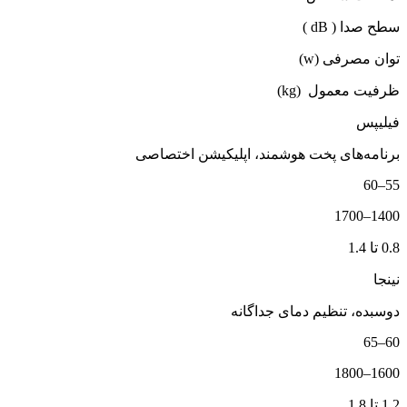
سطح صدا ( dB )
توان مصرفی (w)
ظرفیت معمول (kg)
فیلیپس
برنامه‌های پخت هوشمند، اپلیکیشن اختصاصی
55–60
1400–1700
0.8 تا 1.4
نینجا
دو‌سبده، تنظیم دمای جداگانه
60–65
1600–1800
1.2 تا 1.8