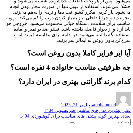
می‌شود. پس از هر پخت قطعات جداشونده شسته می‌شوند و
خشک می‌شوند. استفاده از فویل تنها در صورت مجاز بودن انجام
می‌شود. باز کردن مکرر کشو افت دما و تردی را به‌هم می‌زند.
پنجره دید و چراغ داخلی نیاز به باز کردن درب را کم می‌کند. تهویه
مناسب برای سلامت دستگاه حیاتی محسوب می‌شود. خروجی هوا
باید آزاد و از دیوار فاصله داشته باشد. فیلتر ضد بو تمیز و آماده
استفاده نگه داشته می‌شود. در ادامه برای مقایسه قیمت انواع
سرخ‌کن بدون روغن به ایمالز سر بزنید.
آیا ایر فرایر کاملا بدون روغن است؟
چه ظرفیتی مناسب خانواده 4 نفره است؟
کدام برند گارانتی بهتری در ایران دارد؟
نویسنده
ارسال
شده
mohammad
سپتامبر 21, 2025
در
راهبری
نوشته
قبلی
بهترین مدل‌های ماشین ظرفشویی 1404
قبلی:
نوشته
بعدی
بهترین کوله پشتی های مناسب برای کوهنوردی 1404
نوشته
جستجو
بعدی:
جستجو
برای: