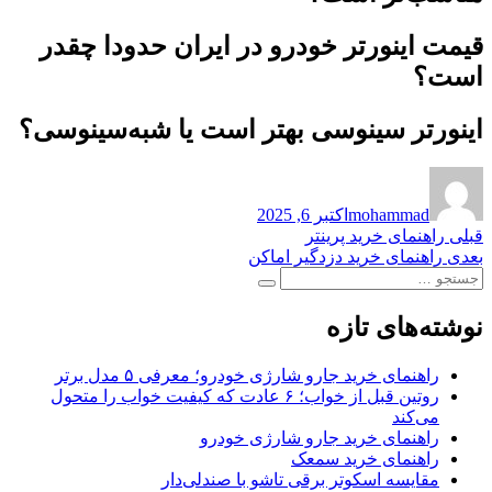
قیمت اینورتر خودرو در ایران حدودا چقدر
است؟
اینورتر سینوسی بهتر است یا شبه‌سینوسی؟
نویسنده
ارسال
شده
mohammad
اکتبر 6, 2025
در
راهبری
نوشته
قبلی
راهنمای خرید پرینتر
قبلی:
نوشته
بعدی
راهنمای خرید دزدگیر اماکن
نوشته
جستجو
بعدی:
جستجو
برای:
نوشته‌های تازه
راهنمای خرید جارو شارژی خودرو؛ معرفی ۵ مدل برتر
روتین قبل از خواب؛ ۶ عادت که کیفیت خواب را متحول
می‌کند
راهنمای خرید جارو شارژی خودرو
راهنمای خرید سمعک
مقایسه اسکوتر برقی تاشو با صندلی‌دار