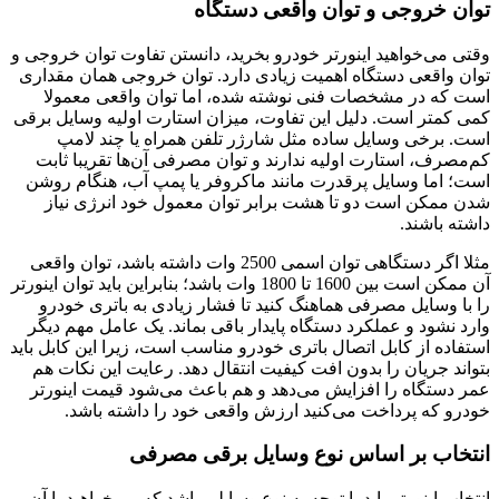
توان خروجی و توان واقعی دستگاه
وقتی می‌خواهید اینورتر خودرو بخرید، دانستن تفاوت توان خروجی و
توان واقعی دستگاه اهمیت زیادی دارد. توان خروجی همان مقداری
است که در مشخصات فنی نوشته شده، اما توان واقعی معمولا
کمی کمتر است. دلیل این تفاوت، میزان استارت اولیه وسایل برقی
است. برخی وسایل ساده مثل شارژر تلفن همراه یا چند لامپ
کم‌مصرف، استارت اولیه ندارند و توان مصرفی آن‌ها تقریبا ثابت
است؛ اما وسایل پرقدرت مانند ماکروفر یا پمپ آب، هنگام روشن
شدن ممکن است دو تا هشت برابر توان معمول خود انرژی نیاز
داشته باشند.
مثلا اگر دستگاهی توان اسمی 2500 وات داشته باشد، توان واقعی
آن ممکن است بین 1600 تا 1800 وات باشد؛ بنابراین باید توان اینورتر
را با وسایل مصرفی هماهنگ کنید تا فشار زیادی به باتری خودرو
وارد نشود و عملکرد دستگاه پایدار باقی بماند. یک عامل مهم دیگر
استفاده از کابل اتصال باتری خودرو مناسب است، زیرا این کابل باید
بتواند جریان را بدون افت کیفیت انتقال دهد. رعایت این نکات هم
عمر دستگاه را افزایش می‌دهد و هم باعث می‌شود قیمت اینورتر
خودرو که پرداخت می‌کنید ارزش واقعی خود را داشته باشد.
انتخاب بر اساس نوع وسایل برقی مصرفی
انتخاب اینورتر باید با توجه به نوع وسایلی باشد که می‌خواهید با آن