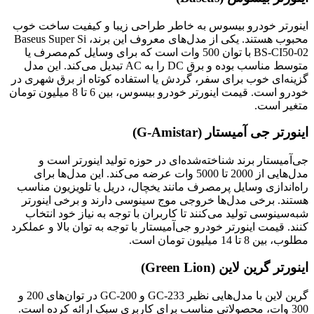
اینورتر خودرو بیسوس به خاطر طراحی زیبا و کیفیت ساخت خوب
محبوب هستند. یکی از مدل‌های معروف این برند، Baseus Super Si
BS-CI50-02 با توان 500 وات است که برای وسایل کم‌مصرف یا
متوسط مناسب بوده و برق DC را به AC تبدیل می‌کند. این مدل
گزینه‌ای خوب برای سفر، گردش یا استفاده کوتاه از برق شهری در
خودرو است. قیمت اینورتر خودرو بیسوس، بین 6 تا 8 میلیون تومان
متغیر است.
اینورتر جی‌ آمیستار (G-Amistar)
جی‌آمیستار برند شناخته‌شده‌ای در حوزه تولید اینورتر است و
مدل‌هایی از 2000 تا 5000 وات عرضه می‌کند. این مدل‌ها برای
راه‌اندازی وسایل پرمصرف مانند یخچال، دریل یا تلویزیون مناسب
هستند. برخی مدل‌ها خروجی موج سینوسی دارند و برخی اینورتر
شبه‌سینوسی تولید می‌کنند تا کاربران با توجه به نیاز خود انتخاب
کنند. قیمت اینورتر خودرو جی‌آمیستار با توجه به توان بالا و عملکرد
مطلوب، بین 8 تا 14 میلیون تومان است.
اینورتر گرین لاین (Green Lion)
گرین لاین با مدل‌هایی نظیر GC-233 و GC-200 در توان‌های 200 و
300 وات، محصولاتی مناسب برای کاربری سبک ارائه کرده است.