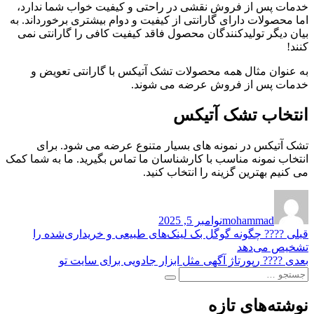
خدمات پس از فروش نقشی در راحتی و کیفیت خواب شما ندارد،
اما محصولات دارای گارانتی از کیفیت و دوام بیشتری برخورداند. به
بیان دیگر تولیدکنندگان محصول فاقد کیفیت کافی را گارانتی نمی
کنند!
به عنوان مثال همه محصولات تشک آتیکس با گارانتی تعویض و
خدمات پس از فروش عرضه می شوند.
انتخاب تشک آتیکس
تشک آتیکس در نمونه های بسیار متنوع عرضه می شود. برای
انتخاب نمونه مناسب با کارشناسان ما تماس بگیرید. ما به شما کمک
می کنیم بهترین گزینه را انتخاب کنید.
نویسنده
ارسال
شده
mohammad
نوامبر 5, 2025
در
راهبری
نوشته
قبلی
???? چگونه گوگل بک لینک‌های طبیعی و خریداری‌شده را
قبلی:
تشخیص می‌دهد
نوشته
نوشته
بعدی
????️ رپورتاژ آگهی مثل ابزار جادویی برای سایت تو
جستجو
بعدی:
جستجو
برای:
نوشته‌های تازه