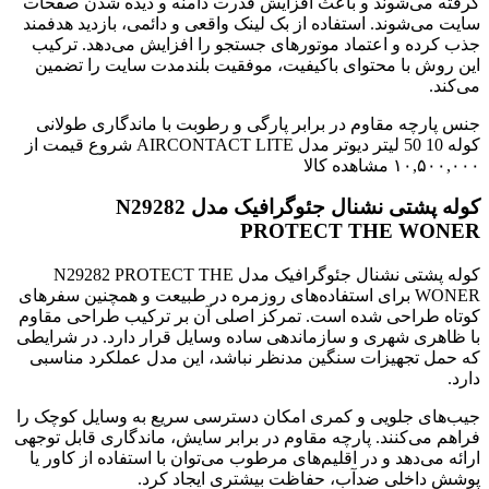
گرفته می‌شوند و باعث افزایش قدرت دامنه و دیده شدن صفحات
سایت می‌شوند. استفاده از بک لینک واقعی و دائمی، بازدید هدفمند
جذب کرده و اعتماد موتورهای جستجو را افزایش می‌دهد. ترکیب
این روش با محتوای باکیفیت، موفقیت بلندمدت سایت را تضمین
می‌کند.
جنس پارچه مقاوم در برابر پارگی و رطوبت با ماندگاری طولانی
کوله 10 50 لیتر دیوتر مدل AIRCONTACT LITE شروع قیمت از
۱۰,۵۰۰,۰۰۰ مشاهده کالا
کوله پشتی نشنال جئوگرافیک مدل N29282
PROTECT THE WONER
کوله پشتی نشنال جئوگرافیک مدل N29282 PROTECT THE
WONER برای استفاده‌های روزمره در طبیعت و همچنین سفرهای
کوتاه طراحی شده است. تمرکز اصلی آن بر ترکیب طراحی مقاوم
با ظاهری شهری و سازماندهی ساده وسایل قرار دارد. در شرایطی
که حمل تجهیزات سنگین مدنظر نباشد، این مدل عملکرد مناسبی
دارد.
جیب‌های جلویی و کمری امکان دسترسی سریع به وسایل کوچک را
فراهم می‌کنند. پارچه مقاوم در برابر سایش، ماندگاری قابل توجهی
ارائه می‌دهد و در اقلیم‌های مرطوب می‌توان با استفاده از کاور یا
پوشش داخلی ضدآب، حفاظت بیشتری ایجاد کرد.