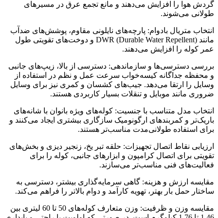
گردش هوا را افزایش می‌دهند و مانع تجمع عرق در مسیرهای
طولانی می‌شوند.
انتخاب متریال بادوام: پارچه‌های نایلونی مقاوم، پوشش‌های ضدآب
مانند DWR (Durable Water Repellent) و دوخت‌های تقویتی طول
عمر کوله را افزایش می‌دهند.
بررسی دسترسی‌ها و سازماندهی: دسترسی از بالا، زیپ‌های جانبی
و محفظه جداگانه کیسه‌خواب سرعت عمل و نظم در استفاده از
وسایل را ارتقا می‌دهد. جیب‌های کشسان و کمری نیز برای وسایل
ضروری مانند موبایل و تنقلات بسیار کاربردی هستند.
انتخاب مدل متناسب با جنسیت: کوله‌های ویژه بانوان با شانه‌های
باریک‌تر و کمربندهای ارگونومیک سازگاری بیشتری ایجاد می‌کنند و
برای استفاده طولانی‌مدت مناسب‌تر هستند.
ارزیابی نقاط اتصال تجهیزات: حلقه تبر یخ، زنجیر دیزی و بخش‌های
تقویتی برای اتصال کرامپون و ابزارهای جانبی، کوله را برای
فعالیت‌های فنی مناسب‌تر می‌سازند.
مقایسه ارزش و هزینه: گاهی سرمایه‌گذاری بیشتر، دسترسی به
ساختار حمل بار بهتر، تهویه کارآمد و دوام بالاتر را فراهم می‌کند.
مقایسه وزن و ظرفیت: وزن متعارف کوله‌های 50 تا 60 لیتری بین
1.46 تا 1.76 کیلوگرم است. در صورتی که اولویت با راحتی و پایداری